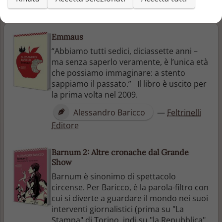
Altri libri di Alessandro Baricco
Emmaus
“Abbiamo tutti sedici, diciassette anni –
ma senza saperlo veramente, è l’unica età
che possiamo immaginare: a stento
sappiamo il passato.” Il libro è uscito per
la prima volta nel 2009.
Alessandro Baricco
—
Feltrinelli
Editore
Barnum 2: Altre cronache dal Grande
Show
Barnum è sinonimo di spettacolo
circense. Per Baricco, è la parola-filtro con
cui si diverte a guardare il mondo nei suoi
interventi giornalistici (prima su "La
Stampa" di Torino, indi su "la Repubblica"