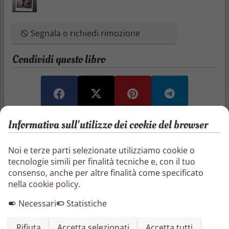
Segnala o richiedi rimozione
Condividi questo libro
Informativa sull'utilizzo dei cookie del browser
Recensioni e articoli
Noi e terze parti selezionate utilizziamo cookie o
Aggiungi una recensione
tecnologie simili per finalità tecniche e, con il tuo
consenso, anche per altre finalità come specificato
Aggiungi un articolo
nella
cookie policy
.
Necessari
Statistiche
Non ci sono ancora recensioni o articoli
Rifiuta
Accetta selezionati
Accetta tutti