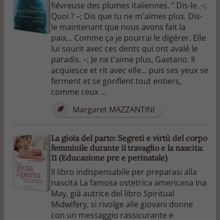
fiévreuse des plumes italiennes. " Dis-le. –;
Quoi ? –; Dis que tu ne m'aimes plus. Dis-
le maintenant que nous avons fait la
paix... Comme ça je pourrai le digérer. Elle
lui sourit avec ces dents qui ont avalé le
paradis. –; Je ne t'aime plus, Gaetano. Il
acquiesce et rit avec elle... puis ses yeux se
ferment et se gonflent tout entiers,
comme ceux ...
Margaret MAZZANTINI
La gioia del parto: Segreti e virtù del corpo
femminile durante il travaglio e la nascita:
11 (Educazione pre e perinatale)
Il libro indispensabile per preparasi alla
nascita La famosa ostetrica americana Ina
May, già autrice del libro Spiritual
Midwifery, si rivolge alle giovani donne
con un messaggio rassicurante e