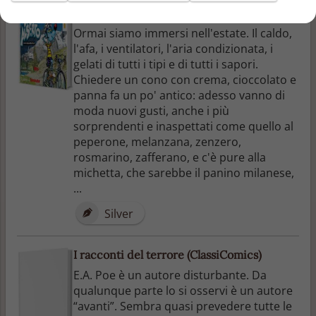
Il mensile di Lupo Alberto 361: luglio 2015
Ormai siamo immersi nell'estate. Il caldo,
l'afa, i ventilatori, l'aria condizionata, i
gelati di tutti i tipi e di tutti i sapori.
Chiedere un cono con crema, cioccolato e
panna fa un po' antico: adesso vanno di
moda nuovi gusti, anche i più
sorprendenti e inaspettati come quello al
peperone, melanzana, zenzero,
rosmarino, zafferano, e c'è pure alla
michetta, che sarebbe il panino milanese,
...
Silver
I racconti del terrore (ClassiComics)
E.A. Poe è un autore disturbante. Da
qualunque parte lo si osservi è un autore
“avanti”. Sembra quasi prevedere tutte le