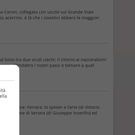
a Corvin, collegato con uscite sul Grande Viale
più acerrimi, è là che i sovietici ebbero le maggiori
bivio tra due vicoli ciechi: il ritorno ai nazionalismi
correre all’indietro i nostri passi e tornare a quel
ità
ella
o nell’ordine: Ferrara: lo spleen e l’arte (di Vittorio
ni, ferrarese di Verona (di Giuseppe Inzerillo) ed