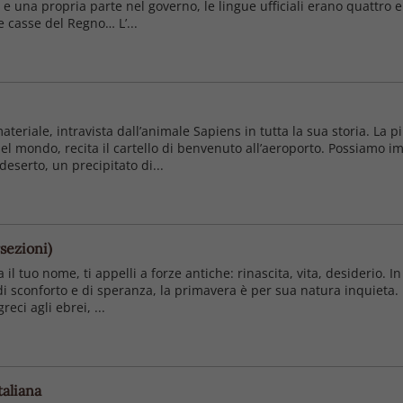
 una propria parte nel governo, le lingue ufficiali erano quattro e l
e casse del Regno… L’...
eriale, intravista dall’animale Sapiens in tutta la sua storia. La pi
e del mondo, recita il cartello di benvenuto all’aeroporto. Possiam
eserto, un precipitato di...
sezioni)
 tuo nome, ti appelli a forze antiche: rinascita, vita, desiderio. In bi
di sconforto e di speranza, la primavera è per sua natura inquieta. 
reci agli ebrei, ...
taliana