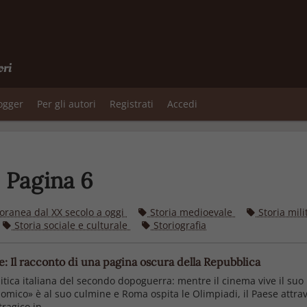
ori
logger
Per gli autori
Registrati
Accedi
 - Pagina 6
ranea dal XX secolo a oggi
Storia medioevale
Storia mil
Storia sociale e culturale
Storiografia
vile: Il racconto di una pagina oscura della Repubblica
litica italiana del secondo dopoguerra: mentre il cinema vive il suo p
conomico» è al suo culmine e Roma ospita le Olimpiadi, il Paese attrav
agico in ...