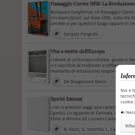
Passaggio Corvin 1956: La Rivoluzion
Budapest (Ungheria): «Il Passaggio Corvin 
circolare József, sul Viale Üllõi, sulla Via
perdite e per questo il luogo appare in molt
Gergely Pongrátz
Vita o morte dell'Europa
L’ideale di un’Europa solidale, giusta e li
o il sacrificio di tradizioni e differenze su
momento di entusiasmo responsabile e co
Infor
De Rougemont Denis
Noi e t
tecnich
Spiriti Estensi
cookie 
I rari e preziosi saggi qua riportati, tutti d
Nece
Sgarbi), Lo sguardo di Farinata. La sfida d
Ebrei a Ferrara (di Luciano Caro).
Rifiu
R. Pazzi, G. Inzerillo, L. Caro V. Sgar