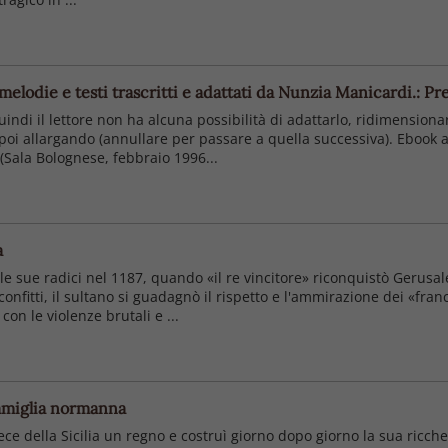
 melodie e testi trascritti e adattati da Nunzia Manicardi.: P
quindi il lettore non ha alcuna possibilità di adattarlo, ridimension
poi allargando (annullare per passare a quella successiva). Ebook a 
(Sala Bolognese, febbraio 1996...
a
le sue radici nel 1187, quando «il re vincitore» riconquistò Gerusa
onfitti, il sultano si guadagnò il rispetto e l'ammirazione dei «fra
con le violenze brutali e ...
famiglia normanna
ce della Sicilia un regno e costruì giorno dopo giorno la sua ricche