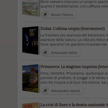
Ebrei avevano ciascuno un proprio spazio e
quanto il Mediterraneo. L’oro affluiva nell
Russo Tonino
Dubai: L'ultima utopia (Intersezioni)
La frontiera più avanzata del benessere mat
asprezze della natura. La città più felic
forse sperarlo? Un giardino incantato nel d
Emanuele Felice
Primavera: La stagione inquieta (Inter
Flora, Demetra, Proserpina, qualunque sia il
periodo di profumi, di piogge e di vento, 
vita che rinasce e di luce che ritorna: dai g
Alessandro Vanoli
La crisi di Suez e la destra nazionale i