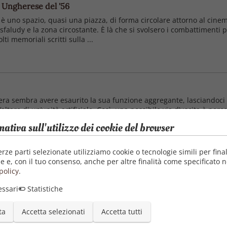
e Ungherese del '56
è uno spazio, quasi una piazza, di forma circolare attorno al cinem
 Kisfaludy e la zona circostante. È là che si svolsero i combattimenti 
i memoriali scritti sulla ...
bera sembra avere esaurito la sua funzione aggregante, lasciandoci al 
ll’altare di un’unità artificiale. Così, una possibile via d’uscita è per
raggioso che ha ...
mativa sull'utilizzo dei cookie del browser
erze parti selezionate utilizziamo cookie o tecnologie simili per final
e e, con il tuo consenso, anche per altre finalità come specificato n
policy
.
edicati ad aspetti artistici, storici e culturali della città estense, son
ssari
Statistiche
i scrivere a Ferrara dopo Bassani (di Roberto Pazzi), Francesco Vivia
ta
Accetta selezionati
Accetta tutti
bi