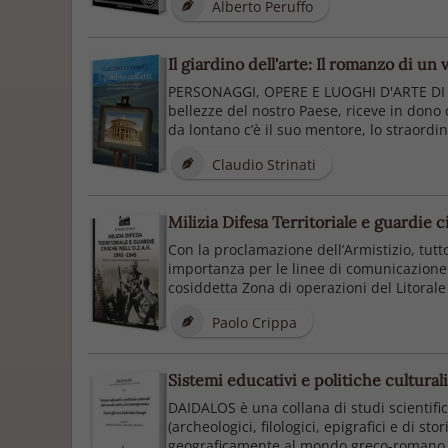
Alberto Peruffo
Il giardino dell'arte: Il romanzo di un v
PERSONAGGI, OPERE E LUOGHI D'ARTE DI TUT
bellezze del nostro Paese, riceve in dono d
da lontano c’è il suo mentore, lo straordin
Claudio Strinati
Milizia Difesa Territoriale e guardie c
Con la proclamazione dell’Armistizio, tutto
importanza per le linee di comunicazione e 
cosiddetta Zona di operazioni del Litorale A
Paolo Crippa
Sistemi educativi e politiche cultural
DAIDALOS è una collana di studi scientifici
(archeologici, filologici, epigrafici e di s
geograficamente al mondo greco-romano, a