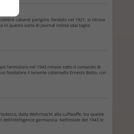
elebre cabaret parigino, fondato nel 1921, si ritrova
 in questa sorta di journal intime (dal taglio
dopo l’armistizio nel 1943 rimase sotto il comando di
uo fondatore il tenente colonnello Ernesto Botto, con
 tedesco, dalla Wehrmacht alla Luftwaffe, tra queste
i dell’intelligence germanica. Nell’estate del 1943 le