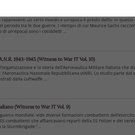
é rappresenti un certo mondo e un'epoca è presto detto: in questo c
el periodo tra le due guerre. I «tempi» di cui Maurice Sachs racconta
di un'epoca) sono i cosiddetti ...
N.R. 1943-1945 (Witness to War IT Vol. 10)
 l’organizzazione e la storia dell’Aeronautica Militare Italiana che 
: l’Aeronautica Nazionale Repubblicana (ANR). Lo studio parte dal s
strati dalla Luftwaffe ...
liano (Witness to War IT Vol. 9)
guerra mondiale, vide diverse formazioni combattenti dell’esercito
S combattenti che affiancavano reparti della SS Polizei e dei serviz
n la Sturmbrigade “...