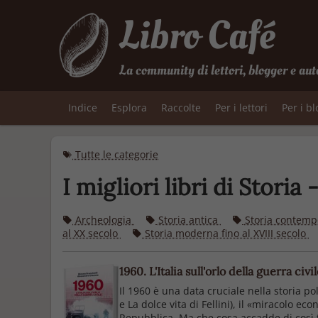
Libro Café
La community di lettori, blogger e aut
Indice
Esplora
Raccolte
Per i lettori
Per i b
Tutte le categorie
I migliori libri di Storia
Archeologia
Storia antica
Storia contempo
al XX secolo
Storia moderna fino al XVIII secolo
1960. L'Italia sull'orlo della guerra ci
Il 1960 è una data cruciale nella storia po
e La dolce vita di Fellini), il «miracolo e
Repubblica. Ma che cosa accadde di così tr