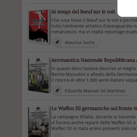
Ai tempi del Bœuf sur le toit
Che cosa fosse il Bœuf sur le toit e perch
tutto l'ambiente artistico d'avanguardia n
romanzesco, ma in realtà reportage esatto 
Maurice Sachs
Aeronautica Nazionale Repubblicana A.
In questo libro l’autore descrive al meglio
Benito Mussolini e alleato della Germania
il ritorno di oltre 1.000 aerei italiani seque
Eduardo Manuel Gil Martínez
Le Waffen SS germaniche sul fronte ita
La campagna d’Italia, durante la Seconda 
vi furono anche reparti delle Waffen SS o S
Waffen SS in Italia erano presenti solo co