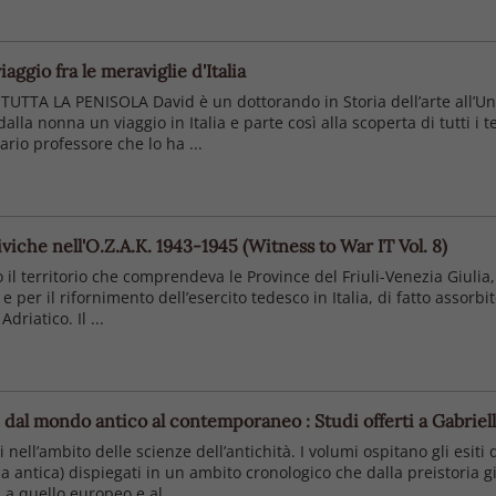
iaggio fra le meraviglie d'Italia
TA LA PENISOLA David è un dottorando in Storia dell’arte all’Unive
alla nonna un viaggio in Italia e parte così alla scoperta di tutti i t
ario professore che lo ha ...
iviche nell'O.Z.A.K. 1943-1945 (Witness to War IT Vol. 8)
 il territorio che comprendeva le Province del Friuli-Venezia Giulia, l
per il rifornimento dell’esercito tedesco in Italia, di fatto assorbit
driatico. Il ...
i dal mondo antico al contemporaneo : Studi offerti a Gabriel
 nell’ambito delle scienze dell’antichità. I volumi ospitano gli esit
toria antica) dispiegati in un ambito cronologico che dalla preistoria
 quello europeo e al ...