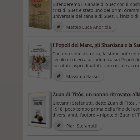
Difenderemo il Canale di Suez con il nost
crisi di Suez è stato uno dei primi dramm
universale del canale di Suez. È l’inizio di
Matteo Luca Andriola
I Popoli del Mare, gli Shardana e la Sa
Con una sintesi storica, la stimolante ed e
secolo di ricerca accademica sui Popoli d
suscita­to aspri dibattiti. Una ricca e accu
Massimo Rassu
Zuan di Titòs, un nonno ritrovato: Al
Giovanni Stefanutti, detto Zuan di Titòs ,
1918, poco tempo prima della fine del confl
diversi anni, l’autore – nipote di Zuan di T
Pieri Stefanutti