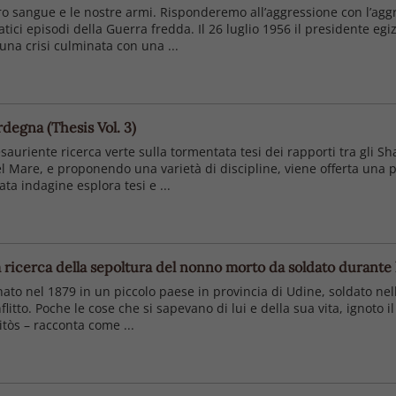
ro sangue e le nostre armi. Risponderemo all’aggressione con l’agg
atici episodi della Guerra fredda. Il 26 luglio 1956 il presidente 
 una crisi culminata con una ...
rdegna (Thesis Vol. 3)
sauriente ricerca verte sulla tormentata tesi dei rapporti tra gli S
el Mare, e proponendo una varietà di discipline, viene of­ferta un
rata indagine esplora tesi e ...
la ricerca della sepoltura del nonno morto da soldato durant
 nato nel 1879 in un piccolo paese in provincia di Udine, soldato n
itto. Poche le cose che si sapevano di lui e della sua vita, ignoto 
itòs – racconta come ...