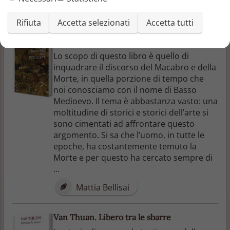
Andrea Berton
Rifiuta
Accetta selezionati
Accetta tutti
La morte e il macabro nel Medioevo
Lo scopo di questo libro è quello di
inquadrare il discorso del Macabro e della
Morte, in quella porzione di tempo che
noi conosciamo con il nome di Basso
Medioevo. Il tema è abbastanza vasto: una
moltitudine di storici e storici dell’arte si
sono cimentati ad affrontare questo
argomento. Si sa che l’uomo, in tutte le
epoche, ha costantemente temuto la
Morte e per questo ha cercato sempre di
...
Mattia Bellisai
Van Thuan. Libero tra le sbarre