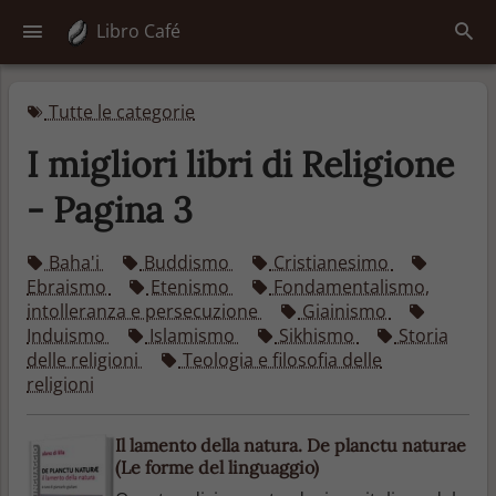
Libro Café
Tutte le categorie
I migliori libri di Religione
- Pagina 3
Baha'i
Buddismo
Cristianesimo
Ebraismo
Etenismo
Fondamentalismo,
intolleranza e persecuzione
Giainismo
Induismo
Islamismo
Sikhismo
Storia
delle religioni
Teologia e filosofia delle
religioni
Il lamento della natura. De planctu naturae
(Le forme del linguaggio)