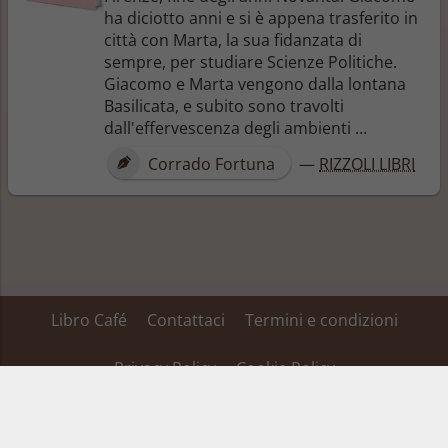
ha diciotto anni e si è appena trasferito in
città con Marta, la sua fidanzata di
sempre, per studiare Scienze Politiche.
Giacomo e Marta vengono dalla lontana
Basilicata, e subito sono travolti
dall'effervescenza degli ambienti ...
Corrado Fortuna
—
RIZZOLI LIBRI
Libro Café
Contattaci
Termini e condizioni
Privacy Policy
Cookie Policy
Su alcuni dei link inseriti in questa pagina Libro Café ha un’affiliazione ed ottiene
una percentuale dei ricavi, tale affiliazione non fa variare il prezzo del prodotto
acquistato.