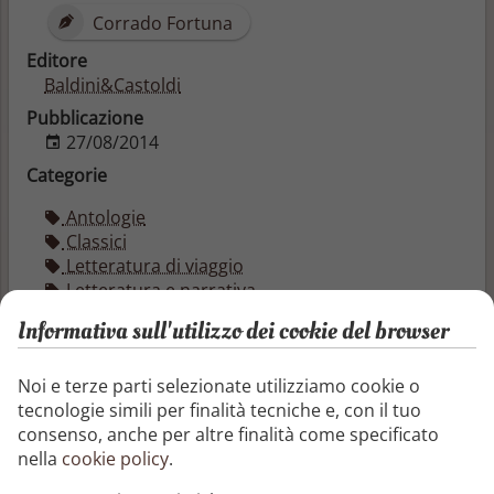
Corrado Fortuna
Editore
Baldini&Castoldi
Pubblicazione
27/08/2014
Categorie
Antologie
Classici
Letteratura di viaggio
Letteratura e narrativa
Letteratura e narrativa
Informativa sull'utilizzo dei cookie del browser
Letteratura teatrale
Miti, saghe e leggende
Noi e terze parti selezionate utilizziamo cookie o
Narrativa contemporanea
tecnologie simili per finalità tecniche e, con il tuo
Narrativa religiosa e spirituale
consenso, anche per altre finalità come specificato
Poesia
nella
cookie policy
.
Racconti
Saggi