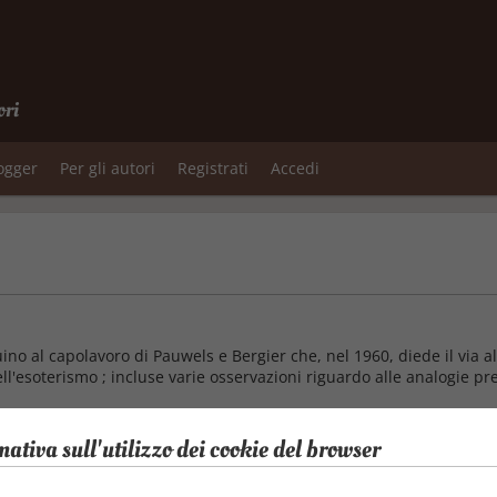
ori
logger
Per gli autori
Registrati
Accedi
o al capolavoro di Pauwels e Bergier che, nel 1960, diede il via al
esoterismo ; incluse varie osservazioni riguardo alle analogie prese
mativa sull'utilizzo dei cookie del browser