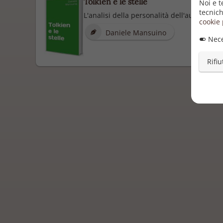
Tolkien e le stelle
Noi e t
tecnich
L'analisi della personalità dell'autore de "
cookie 
Daniele Mansuino
Nece
Rifiu