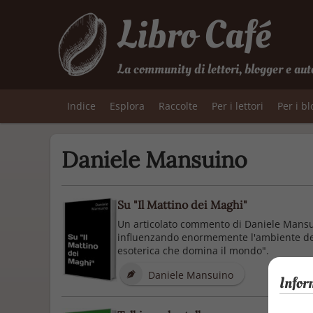
Libro Café
La community di lettori, blogger e aut
Indice
Esplora
Raccolte
Per i lettori
Per i b
Daniele Mansuino
Su "Il Mattino dei Maghi"
Un articolato commento di Daniele Mansuin
influenzando enormemente l'ambiente dell'
esoterica che domina il mondo".
Daniele Mansuino
Infor