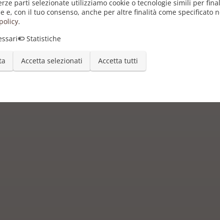
erze parti selezionate utilizziamo cookie o tecnologie simili per final
e e, con il tuo consenso, anche per altre finalità come specificato n
Il Signore degli Anelli" attraverso il suo oroscopo
policy
.
ssari
Statistiche
ta
Accetta selezionati
Accetta tutti