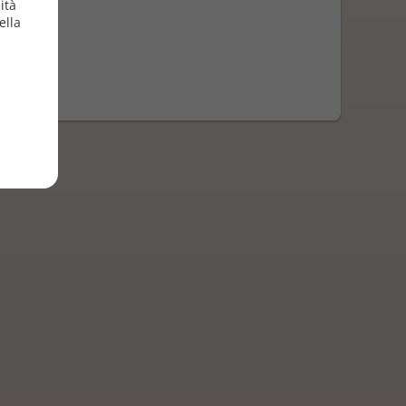
ità
ella