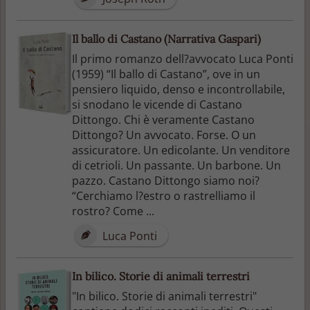
Il ballo di Castano (Narrativa Gaspari)
Il primo romanzo dell?avvocato Luca Ponti
(1959) “Il ballo di Castano”, ove in un
pensiero liquido, denso e incontrollabile,
si snodano le vicende di Castano
Dittongo. Chi è veramente Castano
Dittongo? Un avvocato. Forse. O un
assicuratore. Un edicolante. Un venditore
di cetrioli. Un passante. Un barbone. Un
pazzo. Castano Dittongo siamo noi?
“Cerchiamo l?estro o rastrelliamo il
rostro? Come ...
Luca Ponti
In bilico. Storie di animali terrestri
"In bilico. Storie di animali terrestri"