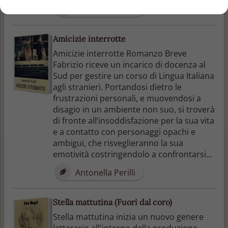
Luciano Pagano
Amicizie interrotte
Amicizie interrotte Romanzo Breve
Fabrizio riceve un incarico di docenza al
Sud per gestire un corso di Lingua Italiana
agli stranieri. Portandosi dietro le
frustrazioni personali, e muovendosi a
disagio in un ambiente non suo, si troverà
di fronte all’insoddisfazione per la sua vita
e a contatto con personaggi opachi e
ambigui, che risveglieranno la sua
emotività costringendolo a confrontarsi...
Antonella Perilli
Stella mattutina (Fuori dal coro)
Stella mattutina inizia un nuovo genere
letterario all'interno della produzione