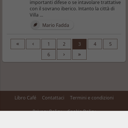
importanti difese o se intavolare trattative
con il sovrano iberico. Intanto la città di
Villa ...
Mario Fadda
1
2
3
4
5
6
Libro Café
Contattaci
Termini e condizioni
Privacy Policy
Cookie Policy
Su alcuni dei link inseriti in questa pagina Libro Café ha un’affiliazione ed ottiene
una percentuale dei ricavi, tale affiliazione non fa variare il prezzo del prodotto