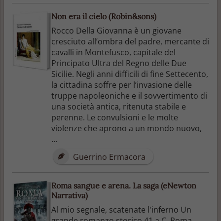
Non era il cielo (Robin&sons)
Rocco Della Giovanna è un giovane
cresciuto all’ombra del padre, mercante di
cavalli in Montefusco, capitale del
Principato Ultra del Regno delle Due
Sicilie. Negli anni difficili di fine Settecento,
la cittadina soffre per l’invasione delle
truppe napoleoniche e il sovvertimento di
una società antica, ritenuta stabile e
perenne. Le convulsioni e le molte
violenze che aprono a un mondo nuovo,
...
Guerrino Ermacora
Roma sangue e arena. La saga (eNewton
Narrativa)
Al mio segnale, scatenate l'inferno Un
grande romanzo storico 41 a.C. Roma