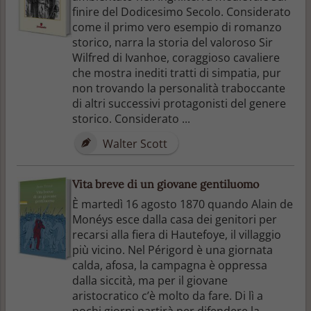
finire del Dodicesimo Secolo. Considerato
come il primo vero esempio di romanzo
storico, narra la storia del valoroso Sir
Wilfred di Ivanhoe, coraggioso cavaliere
che mostra inediti tratti di simpatia, pur
non trovando la personalità traboccante
di altri successivi protagonisti del genere
storico. Considerato ...
Walter Scott
Vita breve di un giovane gentiluomo
È martedì 16 agosto 1870 quando Alain de
Monéys esce dalla casa dei genitori per
recarsi alla fiera di Hautefoye, il villaggio
più vicino. Nel Périgord è una giornata
calda, afosa, la campagna è oppressa
dalla siccità, ma per il giovane
aristocratico c’è molto da fare. Di lì a
pochi giorni partirà per difendere la