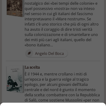
nostalgico dei «bei tempi delle colonie» e
quel possessivo «nostra» non va inteso
nel senso in cui gli italiani del fascismo
interpretavano il «Mare nostrum». Se
infatti c’è uno storico che più di ogni altro
ha avuto il coraggio di dire tristi verità
sulla colonizzazione e di smantellare uno
dei miti più cari agli italiani, quello del
«bono italiano...
Angelo Del Boca
La scelta
È il 1944 e, mentre crollano i miti di
un’epoca e la guerra volge al tragico
epilogo, per alcuni giovani dell’Italia
centrale e del nord è giunto il momento
della scelta: combattere con la Repubblica
di Salò, come sostiene Mussolini «per non
essere moralmente morti o per non