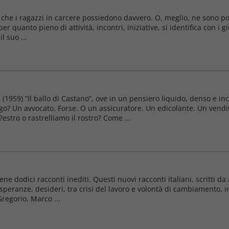
he i ragazzi in carcere possiedono davvero. O, meglio, ne sono posse
 quanto pieno di attività, incontri, iniziative, si identifica con i gi
l suo ...
(1959) “Il ballo di Castano”, ove in un pensiero liquido, denso e in
o? Un avvocato. Forse. O un assicuratore. Un edicolante. Un vendit
stro o rastrelliamo il rostro? Come ...
iene dodici racconti inediti. Questi nuovi racconti italiani, scritti da
 speranze, desideri, tra crisi del lavoro e volontà di cambiamento, i
regorio, Marco ...