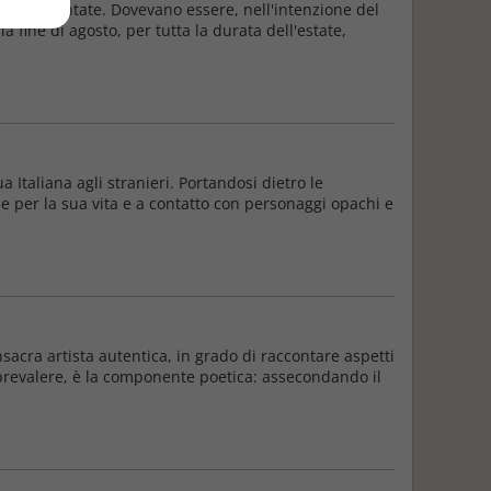
i due a puntate. Dovevano essere, nell'intenzione del
a fine di agosto, per tutta la durata dell'estate,
Italiana agli stranieri. Portandosi dietro le
ne per la sua vita e a contatto con personaggi opachi e
nsacra artista autentica, in grado di raccontare aspetti
 prevalere, è la componente poetica: assecondando il