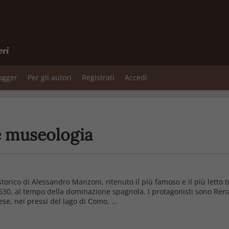
ori
logger
Per gli autori
Registrati
Accedi
 e museologia
rico di Alessandro Manzoni, ritenuto il più famoso e il più letto tra
1630, al tempo della dominazione spagnola. I protagonisti sono Re
ese, nei pressi del lago di Como, ...