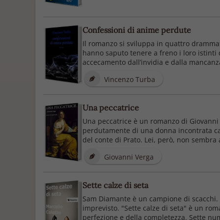
Confessioni di anime perdute
Il romanzo si sviluppa in quattro drammat
hanno saputo tenere a freno i loro istinti
accecamento dall’invidia e dalla mancanza 
Vincenzo Turba
Una peccatrice
Una peccatrice è un romanzo di Giovanni V
perdutamente di una donna incontrata cas
del conte di Prato. Lei, però, non sembra a
Giovanni Verga
Sette calze di seta
Sam Diamante è un campione di scacchi. S
imprevisto. "Sette calze di seta" è un ro
perfezione e della completezza. Sette num