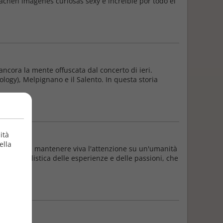
achen imágenes curiosas sexy e increíble por todo el
ancora la mente offuscata dal concerto di ieri.
logy), Melpignano e il Salento. In questa storia
ità
ella
scienze e di mantenere viva l'attenzione su un'umanità
azione realistica delle esperienze e delle passioni, che