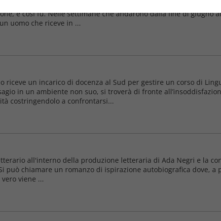
ttimanale, “Il Corsivo”, che mi aveva commissionato 3 storie, di cu
lone, e così fu. Nelle settimane che andarono dalla fine di giugno all
 un uomo che riceve in ...
 riceve un incarico di docenza al Sud per gestire un corso di Lingua 
agio in un ambiente non suo, si troverà di fronte all’insoddisfazio
tà costringendolo a confrontarsi...
tterario all'interno della produzione letteraria di Ada Negri e la co
i. Si può chiamare un romanzo di ispirazione autobiografica dove, a
 vero viene ...