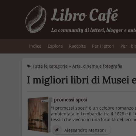
Libro Café
La community di lettori, blogger e aut
Indice
Esplora
Raccolte
Per i lettori
Per i b
Tutte le categorie
»
Arte, cinema e fotografia
I migliori libri di Musei
I promessi sposi
"I promessi sposi" è un celebre romanzo sto
ambientata in Lombardia tra il 1628 e il 
tessili che vivono in una località del lecch
Alessandro Manzoni