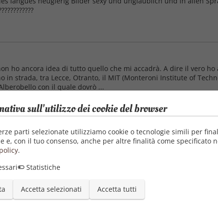
les langues neugierig Bilder sexy und unglaublich und in allen Spr
???????????
n ho ancora idea di tutto quello che mi accadrà. A dire il vero ho 
n strada, tra Lecce, Otranto, il MIT (Monteroni Institute of Techno
lberobello con il quale dovrò ...
mativa sull'utilizzo dei cookie del browser
a
erze parti selezionate utilizziamo cookie o tecnologie simili per final
e e, con il tuo consenso, anche per altre finalità come specificato n
ate in epoche e luoghi diversi,ma tutte in grado di pungolare le co
policy
.
i pubblicati nel volume è il sentimento della realtà, una rappresent
ora che trova ...
ssari
Statistiche
ta
Accetta selezionati
Accetta tutti
ezzo