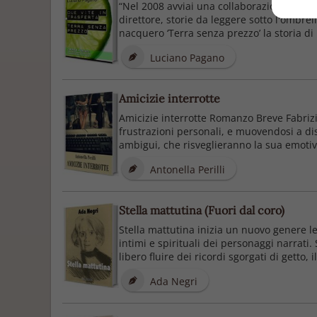
“Nel 2008 avviai una collaborazione col se
direttore, storie da leggere sotto l'ombrel
nacquero ‘Terra senza prezzo’ la storia di
Luciano Pagano
Amicizie interrotte
Amicizie interrotte Romanzo Breve Fabrizio
frustrazioni personali, e muovendosi a dis
ambigui, che risveglieranno la sua emotivi
Antonella Perilli
Stella mattutina (Fuori dal coro)
Stella mattutina inizia un nuovo genere le
intimi e spirituali dei personaggi narrat
libero fluire dei ricordi sgorgati di getto, il
Ada Negri