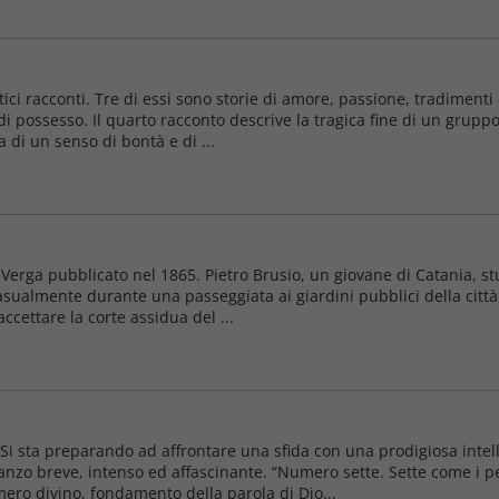
ici racconti. Tre di essi sono storie di amore, passione, tradimenti
 di possesso. Il quarto racconto descrive la tragica fine di un grupp
di un senso di bontà e di ...
erga pubblicato nel 1865. Pietro Brusio, un giovane di Catania, stu
ualmente durante una passeggiata ai giardini pubblici della città.
ccettare la corte assidua del ...
i sta preparando ad affrontare una sfida con una prodigiosa intell
manzo breve, intenso ed affascinante. “Numero sette. Sette come i pe
ero divino, fondamento della parola di Dio...