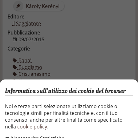
Károly Kerényi
Editore
Il Saggiatore
Pubblicazione
09/07/2015
Categorie
Baha'i
Buddismo
Cristianesimo
Ebraismo
Etenismo
Informativa sull'utilizzo dei cookie del browser
Fondamentalismo, intolleranza e persecuzione
Giainismo
Noi e terze parti selezionate utilizziamo cookie o
Induismo
tecnologie simili per finalità tecniche e, con il tuo
Islamismo
consenso, anche per altre finalità come specificato
Religione
nella
cookie policy
.
Sikhismo
Storia delle religioni