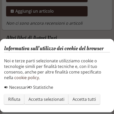
Aggiungi un articolo
Non ci sono ancora recensioni o articoli
Altri libri di Autori Vari
Informativa sull'utilizzo dei cookie del browser
Storie di vita migrante
Dieci tasselli di uno stesso mosaico. Dieci
Noi e terze parti selezionate utilizziamo cookie o
storie ben scritte che ci raccontano le vite
tecnologie simili per finalità tecniche e, con il tuo
“normali” e allo stesso tempo
consenso, anche per altre finalità come specificato
straordinarie di chi ha scelto di prendere
nella
cookie policy
.
in mano il proprio destino per
Necessari
Statistiche
intraprendere un cammino diverso, non
sempre facile, lontano dalla propria terra
e dalle proprie radici, in cerca di un futuro
Rifiuta
Accetta selezionati
Accetta tutti
migliore per sé o per la propria famiglia.
Dieci strade che si incontrano in ...