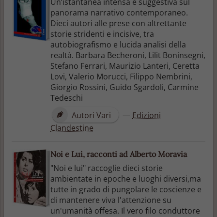
Un’istantanea intensa e suggestiva sul
panorama narrativo contemporaneo.
Dieci autori alle prese con altrettante
storie stridenti e incisive, tra
autobiografismo e lucida analisi della
realtà. Barbara Becheroni, Lilit Boninsegni,
Stefano Ferrari, Maurizio Lanteri, Ceretta
Lovi, Valerio Morucci, Filippo Nembrini,
Giorgio Rossini, Guido Sgardoli, Carmine
Tedeschi
Autori Vari
—
Edizioni
Clandestine
Noi e Lui, racconti ad Alberto Moravia
"Noi e lui" raccoglie dieci storie
ambientate in epoche e luoghi diversi,ma
tutte in grado di pungolare le coscienze e
di mantenere viva l'attenzione su
un'umanità offesa. Il vero filo conduttore