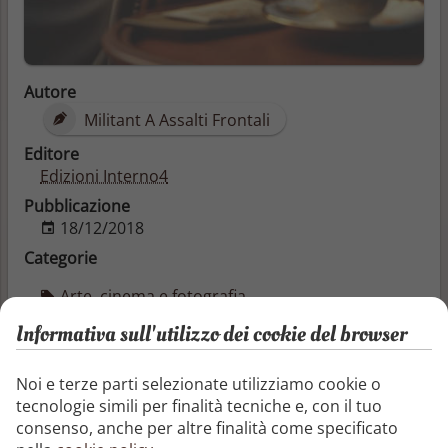
Autore
Militant A Assalti Frontali
Editore
Edizioni Interno4
Pubblicazione
18/12/2018
Categorie
Arte, cinema e fotografia
Libri per bambini
Informativa sull'utilizzo dei cookie del browser
Musica
Noi e terze parti selezionate utilizziamo cookie o
«Militant A degli Assalti Frontali è uno dei pionieri
tecnologie simili per finalità tecniche e, con il tuo
dell'hip hop italiano, e in questo libro racconta una
consenso, anche per altre finalità come specificato
parte della sua storia, quella legata ai viaggi,