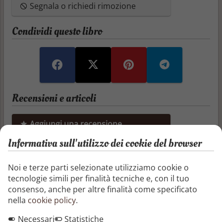
Segnala o richiedi rimozione
Condividi questo libro
Recensioni e articoli
Aggiungi una recensione
Informativa sull'utilizzo dei cookie del browser
Aggiungi un articolo
Noi e terze parti selezionate utilizziamo cookie o
Non ci sono ancora recensioni o articoli
tecnologie simili per finalità tecniche e, con il tuo
consenso, anche per altre finalità come specificato
nella
cookie policy
.
Altri libri di Carmine Treanni
Necessari
Statistiche