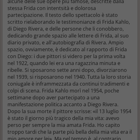
alcune delle sue opere più famose, descritte dalla
stessa Frida con intentsità e dolorosa
partecipazione. Il testo dello spettacolo è stato
scritto rielaborando le testimonianze di Frida Kahlo,
di Diego Rivera, e delle persone che li conobbero,
dedicando grande spazio alle lettere di Frida, al suo
diario privato, e all'autobiografia di Rivera. Ampio
spazio, ovviamente, è dedicato al rapporto di Frida
con Diego: i due pittori si videro per la prima volta
nel 1922, quando lei era una ragazzina minuta e
ribelle. Si sposarono sette anni dopo, divorziarono
nel 1939, si risposarono nel 1940. Tutta la loro storia
coniugale è inframmezzata da continui tradimenti e
colpi di scena. Frida Kahlo morì nel 1954, poche
settimane dopo aver partecipato a una
manifestazione politica accanto a Diego Rivera.
Dopo la sua morte il pittore scrisse: «il 13 luglio 1954
è stato il giorno più tragico della mia vita: avevo
perso per sempre la mia amata Frida. Ho capito
troppo tardi che la parte più bella della mia vita era il
mio amore per lei». Ma nel tempo è, al contrario,