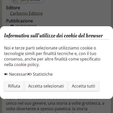
Editore
Carbonio Editore
Pubblicazione
15/02/2018
Categorie
Informativa sull'utilizzo dei cookie del browser
Classici
Noi e terze parti selezionate utilizziamo cookie o
Letteratura e narrativa
tecnologie simili per finalità tecniche e, con il tuo
Letteratura e narrativa
consenso, anche per altre finalità come specificato
Politica
nella
cookie policy
.
Invidia è un grande affresco delle
Necessari
Statistiche
illusioni di un’epoca segnata da speranze
e tragedie, di una transizione storica,
Rifiuta
Accetta selezionati
Accetta tutti
di uomini vecchi e nuovi; un’opera d’arte che non
rientrava negli schemi fissati dall’ideologia al potere,
e per questo costata cara al suo autore. Un libro
unico nel suo genere, una storia a volte grottesca, a
volte divertente e spesso patetica: la storia