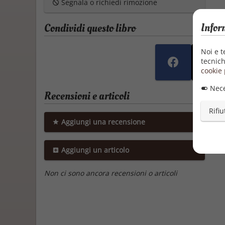
Segnala o richiedi rimozione
Infor
Condividi questo libro
Noi e t
tecnich
cookie 
Nece
Recensioni e articoli
Rifiu
Aggiungi una recensione
Aggiungi un articolo
Non ci sono ancora recensioni o articoli