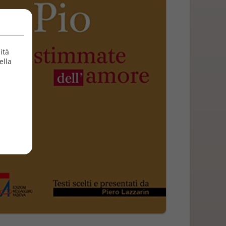
ità
ella