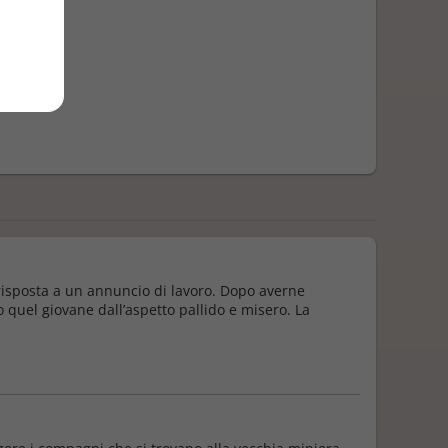
n risposta a un annuncio di lavoro. Dopo averne
 quel giovane dall’aspetto pallido e misero. La