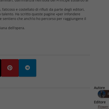
iliari, dall’infanzia nell’Isola del Principe Edoardo al
 faticoso e costellato di rifiuti da parte degli editori,
 talento. Ha scritto queste pagine «per infondere
e sentiero che anch’io ho percorso per raggiungere il
iana dell’opera.
Autore
Editore
Flower