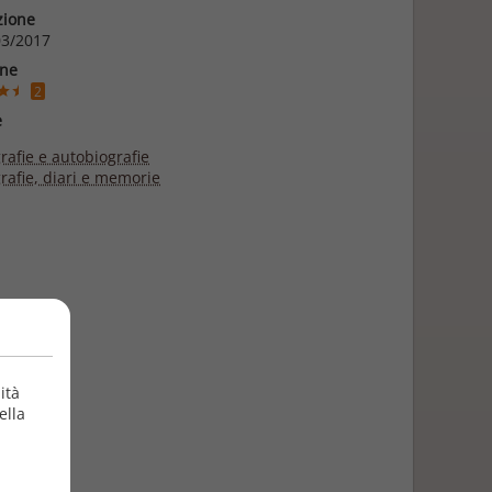
zione
3/2017
one
2
e
rafie e autobiografie
rafie, diari e memorie
ità
ella