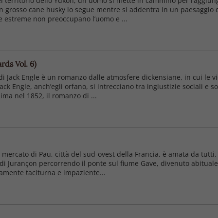
 territorio dello Yukon, un uomo si mette in cammino per raggiung
n grosso cane husky lo segue mentre si addentra in un paesaggio di a
he estreme non preoccupano l’uomo e ...
rds Vol. 6)
i Jack Engle è un romanzo dalle atmosfere dickensiane, in cui le v
ack Engle, anch’egli orfano, si intrecciano tra ingiustizie sociali e s
ma nel 1852, il romanzo di ...
mercato di Pau, città del sud-ovest della Francia, è amata da tutti.
 di Jurançon percorrendo il ponte sul fiume Gave, divenuto abituale
amente taciturna e impaziente...