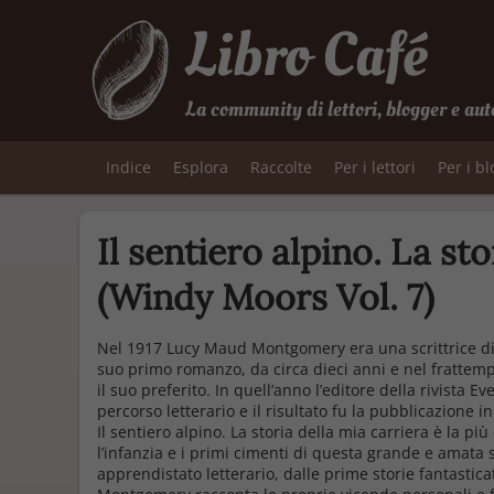
Libro Café
La community di lettori, blogger e aut
Indice
Esplora
Raccolte
Per i lettori
Per i b
Il sentiero alpino. La st
(Windy Moors Vol. 7)
Nel 1917 Lucy Maud Montgomery era una scrittrice di
suo primo romanzo, da circa dieci anni e nel frattempo a
il suo preferito. In quell’anno l’editore della rivista 
percorso letterario e il risultato fu la pubblicazione i
Il sentiero alpino. La storia della mia carriera è la 
l’infanzia e i primi cimenti di questa grande e amata s
apprendistato letterario, dalle prime storie fantastica