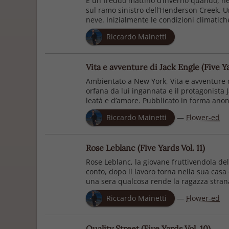
È un freddo mattino d’inverno quando, nel
sul ramo sinistro dell’Henderson Creek. U
neve. Inizialmente le condizioni climatic
Riccardo Mainetti
Vita e avventure di Jack Engle (Five Ya
Ambientato a New York, Vita e avventure d
orfana da lui ingannata e il protagonista J
leatà e d’amore. Pubblicato in forma anoni
Riccardo Mainetti
—
Flower-ed
Rose Leblanc (Five Yards Vol. 11)
Rose Leblanc, la giovane fruttivendola del 
conto, dopo il lavoro torna nella sua casa
una sera qualcosa rende la ragazza stran
Riccardo Mainetti
—
Flower-ed
Quality Street (Five Yards Vol. 10)