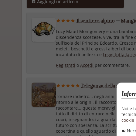
Aggiungi un articolo
Il sentiero alpino
—
Mangia
Lucy Maud Montgomery è una bambina d
discendenza scozzese, vive, tra la fine 
sull’Isola del Principe Edoardo. Cresce
meleti, boschetti e grossi alberi di betul
incantato di bellezza e
Leggi tutta la r
Registrati
o
Accedi
per commentare.
l'eleganza della scrittura.
Infor
Tornare indietro... negli anni, nei ricor
ritorno alle origini, il racconto di un pe
raccontare... questa meravigliosa auto
Noi e t
tutto il diritto di entrare nelle nostre 
tecnich
cuori, insegnandoci a guardare indietro
cookie 
futuro con speranza. La scrittura di Luc
Nece
copertina e quello sguardo di tenerezza d