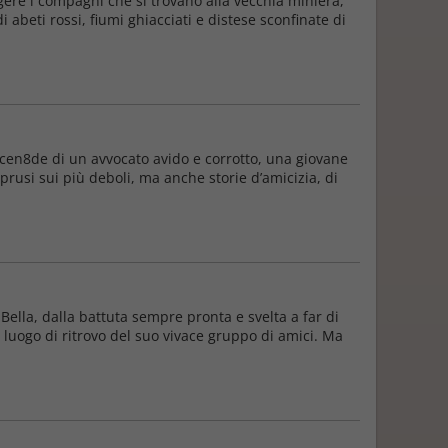
ere i compagni che si trovano alla vecchia miniera,
beti rossi, fiumi ghiacciati e distese sconfinate di
icen8de di un avvocato avido e corrotto, una giovane
oprusi sui più deboli, ma anche storie d’amicizia, di
 Bella, dalla battuta sempre pronta e svelta a far di
 luogo di ritrovo del suo vivace gruppo di amici. Ma