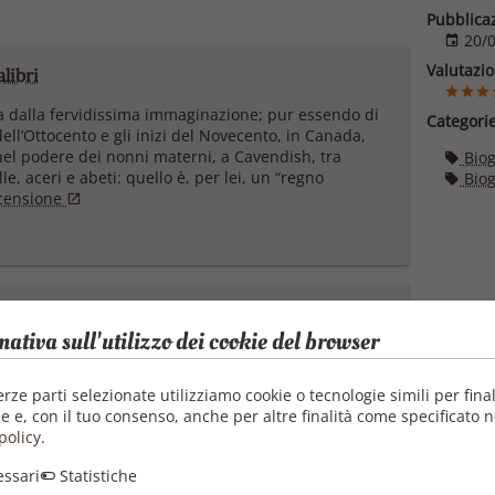
Pubblica
20/0
Valutazi
libri
alla fervidissima immaginazione; pur essendo di
Categori
dell’Ottocento e gli inizi del Novecento, in Canada,
 nel podere dei nonni materni, a Cavendish, tra
Biog
le, aceri e abeti: quello è, per lei, un “regno
Biog
ecensione
..
—
Alessandranna D'Auria
mativa sull'utilizzo dei cookie del browser
di, nelle malinconia non triste ma gioiosa di un
rcorso di vita, di chi si stupì di avere una carriera da
biografia della mamma di Anna dai capelli rossi ha
erze parti selezionate utilizziamo cookie o tecnologie simili per final
case come una dolce ospite che si insinua nei nostri
e e, con il tuo consenso, anche per altre finalità come specificato n
 con amore, a guardare al presente con gioia, al
policy
.
y è semplice e delicata, come la sua foto in
ssari
Statistiche
ritto agli occhi del lettore, quasi a dirgli: eccomi,