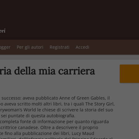
ori
logger
Per gli autori
Registrati
Accedi
oria della mia carriera
 successo: aveva pubblicato Anne of Green Gables, il
veva scritto molti altri libri, tra i quali The Story Girl,
Everywoman’s World le chiese di scrivere la storia del suo
n sei puntate di questa autobiografia.
più completa fonte di informazione per quanto riguarda
crittrice canadese. Oltre a descrivere il proprio
te fino alla pubblicazione dei libri, Lucy Maud