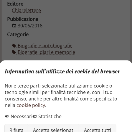
Editore
Chiarelettere
Pubblicazione
30/06/2016
Categorie
Biografie e autobiografie
Biografie, diari e memorie
Un giallo affascinante, ora, a centodieci anni dalla
nascita, finalmente risolto.
Informativa sull'utilizzo dei cookie del browser
Con un importante inserto
fotografico e documentario.
Noi e terze parti selezionate utilizziamo cookie o
tecnologie simili per finalità tecniche e, con il tuo
consenso, anche per altre finalità come specificato
“Chi ha visto Majorana?” A rispondere ci hanno
nella
cookie policy
.
provato in tanti, Mussolini pretese subito la verità
senza ottenere soddisfazione, Sciascia vi dedicò uno
Necessari
Statistiche
dei suoi libri più importanti (
La scomparsa di
Majorana
), Gianni Amelio lo raccontò nel film
I
Rifiuta
Accetta selezionati
Accetta tutti