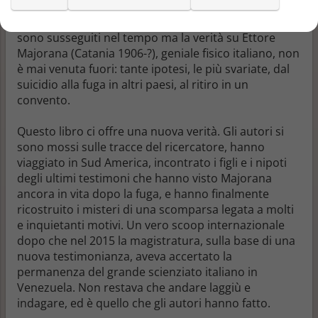
ragazzi di via Panisperna
, Paolo Borsellino aprì
un’inchiesta sul caso. Film e indagini giornalistiche si
sono susseguiti nel tempo ma la verità su Ettore
Majorana (Catania 1906-?), geniale fisico italiano, non
è mai venuta fuori: tante ipotesi, le più svariate, dal
suicidio alla fuga in altri paesi, al ritiro in un
convento.
Questo libro ci offre una nuova verità. Gli autori si
sono mossi sulle tracce del ricercatore, hanno
viaggiato in Sud America, incontrato i figli e i nipoti
degli ultimi testimoni che hanno visto Majorana
ancora in vita dopo la fuga, e hanno finalmente
ricostruito i misteri di una scomparsa legata a molti
e inquietanti motivi. Un vero scoop internazionale
dopo che nel 2015 la magistratura, sulla base di una
nuova testimonianza, aveva accertato la
permanenza del grande scienziato italiano in
Venezuela. Non restava che andare laggiù e
indagare, ed è quello che gli autori hanno fatto.