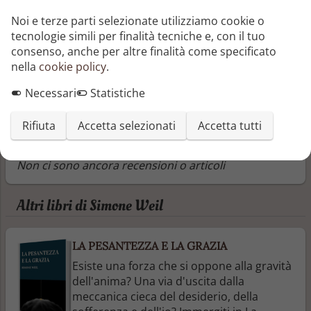
Noi e terze parti selezionate utilizziamo cookie o
tecnologie simili per finalità tecniche e, con il tuo
consenso, anche per altre finalità come specificato
Recensioni e articoli
nella
cookie policy
.
Necessari
Statistiche
Aggiungi una recensione
Rifiuta
Accetta selezionati
Accetta tutti
Aggiungi un articolo
Non ci sono ancora recensioni o articoli
Altri libri di Simone Weil
LA PESANTEZZA E LA GRAZIA
Esiste una forza che si oppone alla gravità
dell'anima? Una via d'uscita dalla
meccanica cieca del desiderio, della