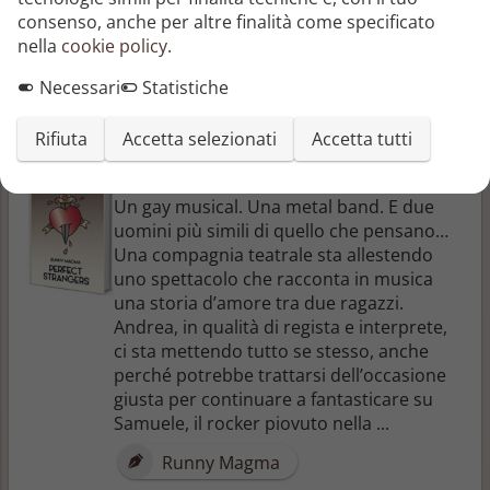
consenso, anche per altre finalità come specificato
le proprie debolezze, non raccontare i
nella
cookie policy
.
propri cavoli agli altri: questo è il corretto
...
Necessari
Statistiche
Laura Pellegrini
Rifiuta
Accetta selezionati
Accetta tutti
Perfect Strangers
Un gay musical. Una metal band. E due
uomini più simili di quello che pensano…
Una compagnia teatrale sta allestendo
uno spettacolo che racconta in musica
una storia d’amore tra due ragazzi.
Andrea, in qualità di regista e interprete,
ci sta mettendo tutto se stesso, anche
perché potrebbe trattarsi dell’occasione
giusta per continuare a fantasticare su
Samuele, il rocker piovuto nella ...
Runny Magma