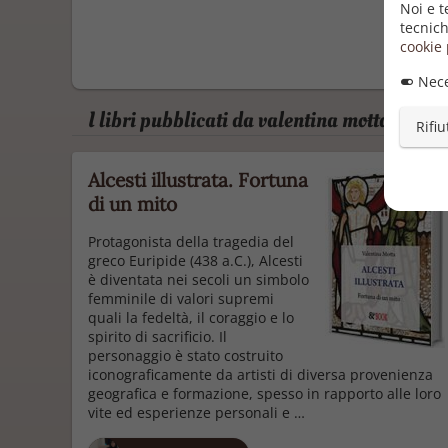
Noi e t
tecnich
cookie 
Nece
I libri pubblicati da valentina motta
Rifiu
Alcesti illustrata. Fortuna
di un mito
Protagonista della tragedia del
greco Euripide (438 a.C.), Alcesti
è diventata nei secoli un simbolo
femminile di valori supremi
quali la fedeltà, il coraggio e lo
spirito di sacrificio. Il
personaggio è stato costruito
iconograficamente da artisti di diversa provenienza
geografica e formazione, spesso in rapporto alle loro
vite ed esperienze personali e …