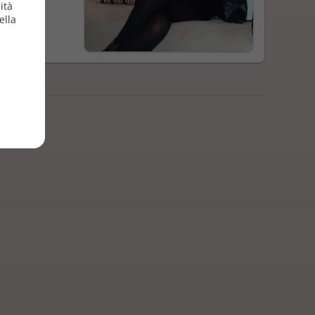
ità
ella