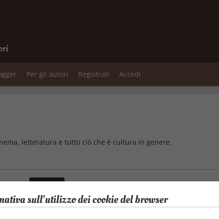
ori
logger
Per gli autori
Registrati
Accedi
inema, letteratura e tutto ciò che è cultura in genere.
mativa sull'utilizzo dei cookie del browser