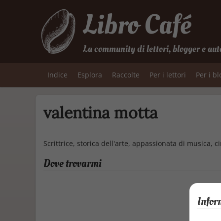
Libro Café
La community di lettori, blogger e aut
Indice
Esplora
Raccolte
Per i lettori
Per i b
valentina motta
Scrittrice, storica dell'arte, appassionata di musica, c
Dove trovarmi
Infor