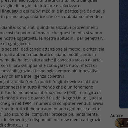
escelti allo scopo. Si tratta di Siti, molti dei quali
raviglie di luoghi, da tutelare e valorizzare.
l linguaggio dei nuovi media” e in particolare da quella
o in primo luogo chiarire che cosa dobbiamo intendere
idianità; sono stati quindi analizzati i procedimenti
ieno così da poter affermare che questi media si vanno
 nostre oggettività, le nostre abitudini, per penetrarvi,
e di ogni giorno.
ella società, dedicando attenzione ai metodi e criteri sia
i quali abbiano modificato o stiano modificando in
new media ha investito anche il concetto stesso di arte,
n il loro svilupparsi e coniugarsi, nuovi mezzi di
possibili grazie a tecnologie sempre più innovative,
Levy chiama intelligenza collettiva.
gativi della “rete”, quali il “digital devide e al fatto
nterconnessa in tutto il mondo che è un fenomeno
l Fondo monetario internazionale (FMI) in un giro di
 nel mondo, ossia quanto il PIL del Regno Unito. Questa
tto che già nel 1994 il numero di computer venduti aveva
internet in tutto il mondo aumentano ogni mese di otto
 e di uso sicuro del computer procede più lentamente.
Autore
o di elementi già disponibili nei new media art grazie
editing... (...)