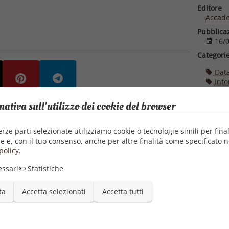
Editore
Accade
Pubblica
16/0
Categori
Dat
Info
Mult
mativa sull'utilizzo dei cookie del browser
erze parti selezionate utilizziamo cookie o tecnologie simili per final
e e, con il tuo consenso, anche per altre finalità come specificato n
policy
.
ssari
Statistiche
ta
Accetta selezionati
Accetta tutti