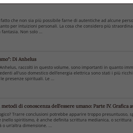
al fatto che non sia più possibile farne di autentiche ad alcune per
to per intuizioni personali. La cosa che considero più straordinaria 
 fantasia. Non solo ...
ismo": Di Anhelus
 Anhelus, raccolti in questo volume, sono importanti in quanto imme
denti all'uso domestico dell’energia elettrica sono stati i più ricchi
 presenze spirituali. Le ...
ltri metodi di conoscenza dell'essere umano: Parte IV. Grafic
gico? Trarre conclusioni potrebbe apparire troppo presuntuoso, spe
llo spiritismo, è anche definita scrittura medianica, o scrittura spi
 o un’altra dimensione. ...