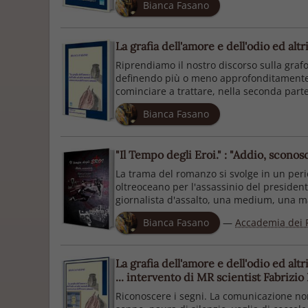
Bianca Fasano
La grafia dell'amore e dell'odio ed al
Riprendiamo il nostro discorso sulla grafo
definendo più o meno approfonditamente la
cominciare a trattare, nella seconda parte d
Bianca Fasano
"Il Tempo degli Eroi." : "Addio, scono
La trama del romanzo si svolge in un peri
oltreoceano per l'assassinio del presiden
giornalista d'assalto, una medium, una ma
Bianca Fasano
—
Accademia dei 
La grafia dell'amore e dell'odio ed alt
... intervento di MR scientist Fabrizio
Riconoscere i segni. La comunicazione non 