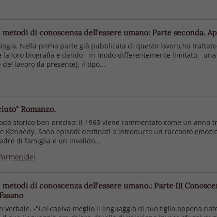
tri metodi di conoscenza dell'essere umano: Parte seconda. App
logia. Nella prima parte già pubblicata di questo lavoro,ho trattat
 loro biografia e dando - in modo differentemente limitato - una ch
el lavoro (la presente), il tipo...
sciuto" Romanzo.
odo storico ben preciso: il 1963 viene rammentato come un anno tris
te Kennedy. Sono episodi destinati a introdurre un racconto emozion
dre di famiglia e un invalido...
Parmenidei
ri metodi di conoscenza dell'essere umano.: Parte III Conoscere
 Fasano
verbale. -"Lei capiva meglio il linguaggio di suo figlio appena nat