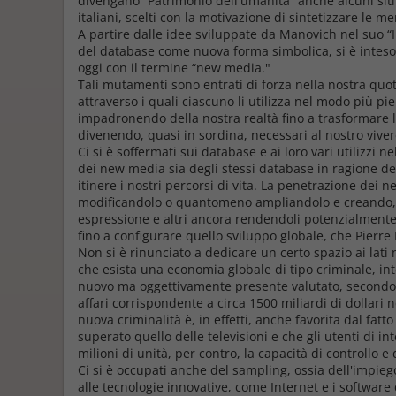
divengano “Patrimonio dell'umanità” anche alcuni siti pr
italiani, scelti con la motivazione di sintetizzare le me
A partire dalle idee sviluppate da Manovich nel suo “I
del database come nuova forma simbolica, si è intes
oggi con il termine “new media."
Tali mutamenti sono entrati di forza nella nostra quot
attraverso i quali ciascuno li utilizza nel modo più p
impadronendo della nostra realtà fino a trasformare le
divenendo, quasi in sordina, necessari al nostro viver
Ci si è soffermati sui database e ai loro vari utilizzi n
dei new media sia degli stessi database in ragione de
itinere i nostri percorsi di vita. La penetrazione dei 
modificandolo o quantomeno ampliandolo e creando, co
espressione e altri ancora rendendoli potenzialmente 
fino a configurare quello sviluppo globale, che Pierre 
Non si è rinunciato a dedicare un certo spazio ai lati ne
che esista una economia globale di tipo criminale, i
nuovo ma oggettivamente presente valutato, secondo i
affari corrispondente a circa 1500 miliardi di dollari
nuova criminalità è, in effetti, anche favorita dal fa
superato quello delle televisioni e che gli utenti di 
milioni di unità, per contro, la capacità di controllo
Ci si è occupati anche del sampling, ossia dell'impieg
alle tecnologie innovative, come Internet e i software di 