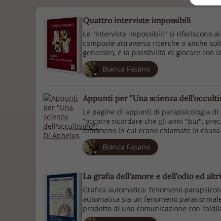
Quattro interviste impossibili
Le "Interviste impossibili" si riferiscono 
composte attraverso ricerche o anche soltan
generale), è la possibilità di giocare con la
Bianca Fasano
Appunti per "Una scienza dell'occult
Le pagine di appunti di parapsicologia di
“occorre ricordare che gli anni "bui", prece
fenomeno in cui erano chiamate in causa le
Bianca Fasano
La grafia dell'amore e dell'odio ed a
Grafica automatica: fenomeno parapsicolo
automatica sia un fenomeno paranormale (ne
prodotto di una comunicazione con l’aldilà