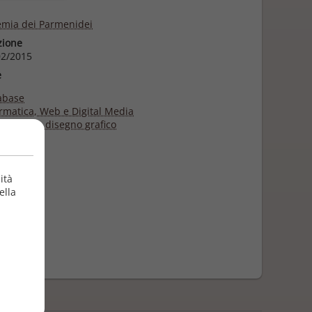
mia dei Parmenidei
zione
2/2015
e
abase
rmatica, Web e Digital Media
imedia e disegno grafico
ità
ella