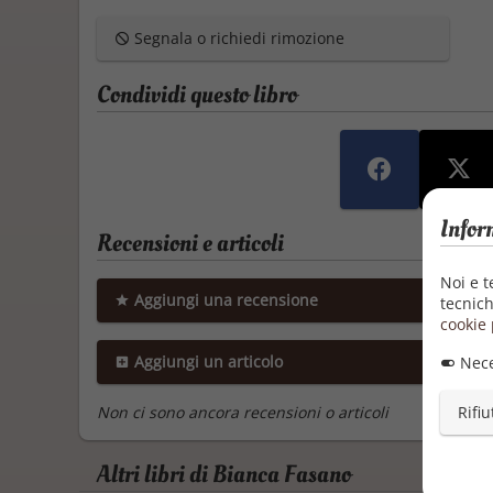
Segnala o richiedi rimozione
Condividi questo libro
Infor
Recensioni e articoli
Noi e t
Aggiungi una recensione
tecnich
cookie 
Aggiungi un articolo
Nece
Rifiu
Non ci sono ancora recensioni o articoli
Altri libri di Bianca Fasano