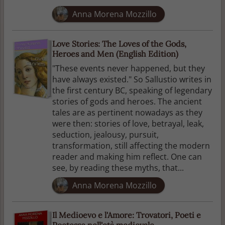
Anna Morena Mozzillo
Love Stories: The Loves of the Gods,
Heroes and Men (English Edition)
"These events never happened, but they
have always existed." So Sallustio writes in
the first century BC, speaking of legendary
stories of gods and heroes. The ancient
tales are as pertinent nowadays as they
were then: stories of love, betrayal, leak,
seduction, jealousy, pursuit,
transformation, still affecting the modern
reader and making him reflect. One can
see, by reading these myths, that...
Anna Morena Mozzillo
Il Medioevo e l'Amore: Trovatori, Poeti e
Poetesse nell'età medievale