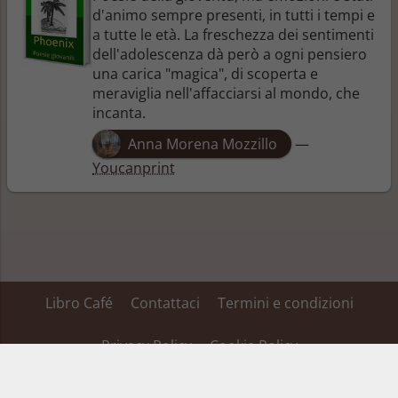
d'animo sempre presenti, in tutti i tempi e
a tutte le età. La freschezza dei sentimenti
dell'adolescenza dà però a ogni pensiero
una carica "magica", di scoperta e
meraviglia nell'affacciarsi al mondo, che
incanta.
Anna Morena Mozzillo
—
Youcanprint
Libro Café
Contattaci
Termini e condizioni
Privacy Policy
Cookie Policy
Su alcuni dei link inseriti in questa pagina Libro Café ha un’affiliazione ed ottiene
una percentuale dei ricavi, tale affiliazione non fa variare il prezzo del prodotto