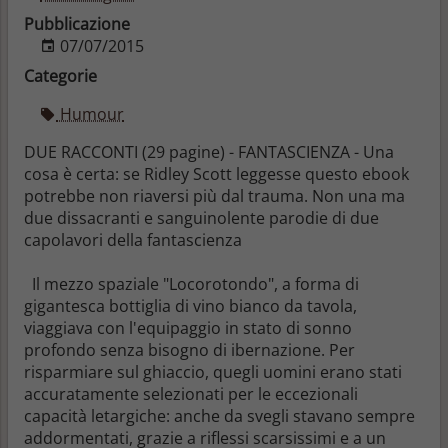
Pubblicazione
07/07/2015
Categorie
Humour
DUE RACCONTI (29 pagine) - FANTASCIENZA - Una
cosa è certa: se Ridley Scott leggesse questo ebook
potrebbe non riaversi più dal trauma. Non una ma
due dissacranti e sanguinolente parodie di due
capolavori della fantascienza
Il mezzo spaziale "Locorotondo", a forma di
gigantesca bottiglia di vino bianco da tavola,
viaggiava con l'equipaggio in stato di sonno
profondo senza bisogno di ibernazione. Per
risparmiare sul ghiaccio, quegli uomini erano stati
accuratamente selezionati per le eccezionali
capacità letargiche: anche da svegli stavano sempre
addormentati, grazie a riflessi scarsissimi e a un