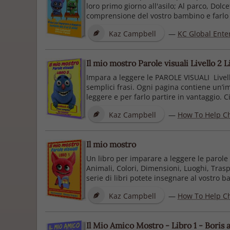
loro primo giorno all'asilo; Al parco, Dolc
comprensione del vostro bambino e farlo di
Kaz Campbell
—
KC Global Ente
Il mio mostro Parole visuali Livello 2 L
Impara a leggere le PAROLE VISUALI Livello 2
semplici frasi. Ogni pagina contiene un’im
leggere e per farlo partire in vantaggio. Ci 
Kaz Campbell
—
How To Help C
Il mio mostro
Un libro per imparare a leggere le parole v
Animali, Colori, Dimensioni, Luoghi, Trasp
serie di libri potete insegnare al vostro b
Kaz Campbell
—
How To Help C
Il Mio Amico Mostro - Libro 1 - Boris a