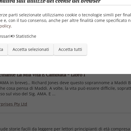
mativa sull'utilizzo dei cookie del browser
Pubblica
24/0
erze parti selezionate utilizziamo cookie o tecnologie simili per final
e e, con il tuo consenso, anche per altre finalità come specificato n
Categori
policy
.
Lett
ssari
Statistiche
Lett
Libr
ta
Accetta selezionati
Accetta tutti
scinante La Mia Vita È Cambiata - Libro 1
ig. AMA in breve)… Richard Jones deve questo soprannome a Maddi Bul
che cosa pensa di Maddi. A volte, la vita può essere difficile, sop
o sul viso del Sig. AMA. E ...
prises Pty Ltd
clude storie facili da leggere per lettori principianti di età compresa