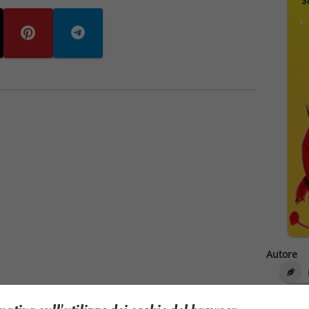
Autore
Editore
How To