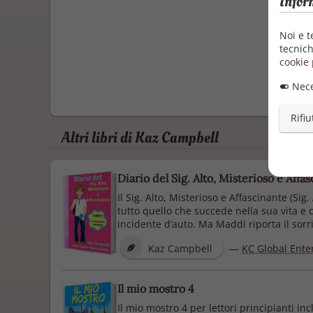
Infor
Noi e t
tecnich
cookie 
Nece
Rifiu
Altri libri di Kaz Campbell
Diario del Sig. Alto, Misterioso e Affa
Il Sig. Alto, Misterioso e Affascinante (S
tutto quello che succede nella sua vita e 
incidente d’auto. Ma Maddi riporta il sorris
Kaz Campbell
—
KC Global Enter
Il mio mostro 4
Il mio mostro 4 per lettori principianti in