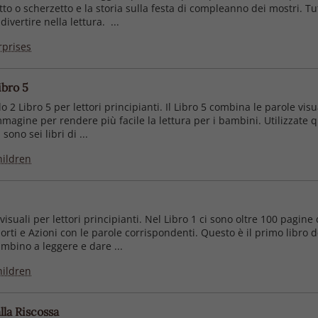
etto o scherzetto e la storia sulla festa di compleanno dei mostri. T
vertire nella lettura. ...
rprises
ibro 5
 Libro 5 per lettori principianti. Il Libro 5 combina le parole visual
magine per rendere più facile la lettura per i bambini. Utilizzate q
sono sei libri di ...
hildren
isuali per lettori principianti. Nel Libro 1 ci sono oltre 100 pagin
orti e Azioni con le parole corrispondenti. Questo è il primo libro 
ambino a leggere e dare ...
hildren
lla Riscossa