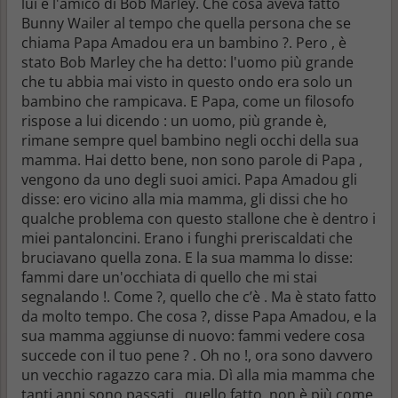
lui è l'amico di Bob Marley. Che cosa aveva fatto
Bunny Wailer al tempo che quella persona che se
chiama Papa Amadou era un bambino ?. Pero , è
stato Bob Marley che ha detto: l'uomo più grande
che tu abbia mai visto in questo ondo era solo un
bambino che rampicava. E Papa, come un filosofo
rispose a lui dicendo : un uomo, più grande è,
rimane sempre quel bambino negli occhi della sua
mamma. Hai detto bene, non sono parole di Papa ,
vengono da uno degli suoi amici. Papa Amadou gli
disse: ero vicino alla mia mamma, gli dissi che ho
qualche problema con questo stallone che è dentro i
miei pantaloncini. Erano i funghi preriscaldati che
bruciavano quella zona. E la sua mamma lo disse:
fammi dare un'occhiata di quello che mi stai
segnalando !. Come ?, quello che c’è . Ma è stato fatto
da molto tempo. Che cosa ?, disse Papa Amadou, e la
sua mamma aggiunse di nuovo: fammi vedere cosa
succede con il tuo pene ? . Oh no !, ora sono davvero
un vecchio ragazzo cara mia. Dì alla mia mamma che
tanti anni sono passati , quello fatto, non è più come