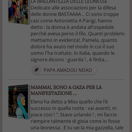
LA BRILLANTEZZA DELLE LEONESSE
Dedicato alle associazioni per la difesa
delle donne BASTAAAA .. Ci sono troppe
casi come Antonietta A Parigi, hanno
detto : la donna è andata all'ospedale
perché aveva perso il filo. Quanti problemi
mettiamo in evidenza!. Pamela, quanto
dolore ha avuto nel modo in cui il suo
uomo l'ha trattato. In Italia, quando le
signore dicono : guarda ! , è finita...
PAPA AMADOU NDAO
MAMMA!, SONO A GAZA PER LA
MANIFESTAZIONE …
Elena ha detto a Miss quello che l’è
successo in quella notte : vai avanti!, m
piace cosi ! ". Stavo urlando ! , mi faccio
riempire talmente di gioia come io fosse
una leonessa . E tu sei la mia gazzella, tale