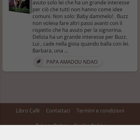
avuto solo lei che ha un grande interesse
per ciò che tutti non hanno come idee
comuni. Non solo: Baby dammelo! . Buzz
non voleva fare altri passi avanti con il
rispetto che ha avuto per la signorina.
Delizia ha un grande interesse per Buzz.
Lui , cade nella gioia quando balla con lei.
Barbara, una ...
PAPA AMADOU NDAO
Libro Café
Contattaci
Termini e condizioni
Privacy Policy
Cookie Policy
Su alcuni dei link inseriti in questa pagina Libro Café ha un’affiliazione ed ottiene