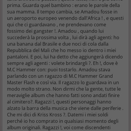
prima. Guarda quel bambino : erano le parole della
sua mamma. Il tempo cambia, se Amadou fosse in
un aeroporto europeo venendo dall'Africa ! , e questi
qui che ci guardavano , ne prendevano come
fossimo dei gangster !. Amadou , quando lui
succederà la prossima volta , lui dirà agli agenti: ho
una banana dal Brasile e due noci di cola dalla
Repubblica del Mali che ho messo io dentro i miei
pantaloni. E poi, lui ha detto che aggiungerà dicendo
sempre agli agenti : volete brindargli ?. Eh !, dove è
M.C Hammer con: puoi tostarlo. Amadou stava
parlando con un ragazzo di M.C Hammer Grand
Master Flash e così via. Il ragazzo lo guardava in un
modo molto strano. Non dirmi che la gente, tutte le
meraviglie album che hanno fatti sono andati finire
al cimitero?. Ragazzi !, questi personaggi hanno
alzato la barra della musica che viene dalle periferie .
Che mi dici di Kriss Kross ?. Datemi i miei soldi
perché io ho comprato in qualsiasi momento degli
album originali. Ragazzi !, voi come discendenti