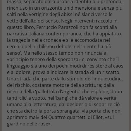
massa, separato dalla propria identità più profonda,
rinchiuso in un orizzonte unidimensionale senza più
salti nella vertigine degli abissi né slanci verso le
vette dell’alto del senso. Negli interventi raccolti in
questo libro, Ferruccio Parazzoli non fa sconti alla
narrativa italiana contemporanea, che ha appiattito
la tragedia nella cronaca e si è accomodata nel
cerchio del nichilismo debole, nel ‘niente ha più
senso’. Ma nello stesso tempo non rinuncia al
«principio tenero della speranza» e, convinto che il
linguaggio sia uno dei pochi modi di resistere al caos
e al dolore, prova a indicare la strada di un riscatto.
Una strada che parte dallo stimolo dell’inquietudine,
del rischio, costante motore della scrittura; dalla
ricerca della ‘pallottola d’argento’ che esplode, dopo
tanti ‘clic’ a vuoto, nel ‘bang’ che dà valore e verità
umana alla letteratura; dal desiderio di scoprire ciò
che sta dietro la porta sprangata, «la porta che non
aprimmo mai» dei Quattro quartetti di Eliot, «sul
giardino delle rose».