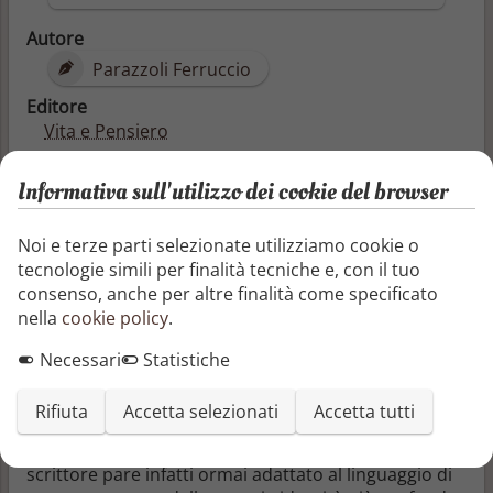
Autore
Parazzoli Ferruccio
Editore
Vita e Pensiero
Pubblicazione
Informativa sull'utilizzo dei cookie del browser
08/03/2018
Categorie
Noi e terze parti selezionate utilizziamo cookie o
Antologie
tecnologie simili per finalità tecniche e, con il tuo
Letteratura e narrativa
consenso, anche per altre finalità come specificato
Letteratura e narrativa
nella
cookie policy
.
Un autore italiano riflette sullo stato della letteratura
Necessari
Statistiche
chiedendosi se la scrittura abbia ancora un senso, e
quale, nella società di oggi. Una società senza più
Rifiuta
Accetta selezionati
Accetta tutti
punti di riferimento, senza forma e volto, anonima e
virtuale, che ha contaminato anche la narrativa. Lo
scrittore pare infatti ormai adattato al linguaggio di