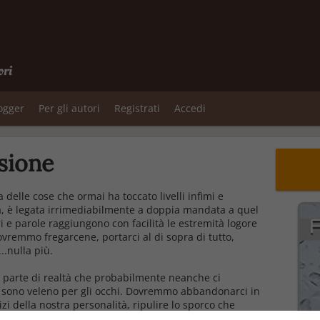
ori
logger
Per gli autori
Registrati
Accedi
usione
delle cose che ormai ha toccato livelli infimi e
sa, è legata irrimediabilmente a doppia mandata a quel
i e parole raggiungono con facilità le estremità logore
remmo fregarcene, portarci al di sopra di tutto,
..nulla più.
parte di realtà che probabilmente neanche ci
 sono veleno per gli occhi. Dovremmo abbandonarci in
zi della nostra personalità, ripulire lo sporco che
tare impassibile alla follia che mi circonda.