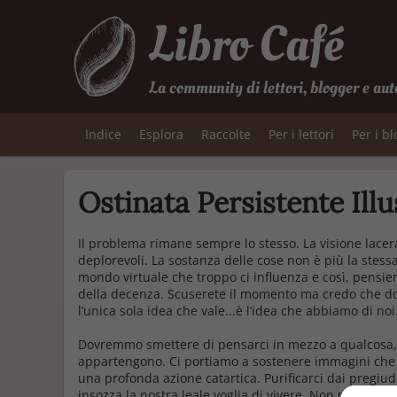
Libro Café
La community di lettori, blogger e aut
Indice
Esplora
Raccolte
Per i lettori
Per i b
Ostinata Persistente Ill
Il problema rimane sempre lo stesso. La visione lacera 
deplorevoli. La sostanza delle cose non è più la stes
mondo virtuale che troppo ci influenza e così, pensier
della decenza. Scuserete il momento ma credo che dov
l’unica sola idea che vale...è l’idea che abbiamo di noi.
Dovremmo smettere di pensarci in mezzo a qualcosa, 
appartengono. Ci portiamo a sostenere immagini che
una profonda azione catartica. Purificarci dai pregiudi
insozza la nostra leale voglia di vivere. Non posso res