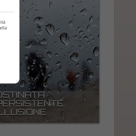
ità
ella