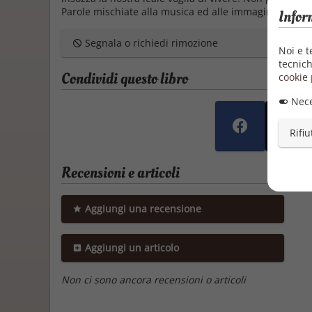
Parole mischiate alla musica ed alle immagini. Follia
Infor
Segnala o richiedi rimozione
Noi e t
tecnich
Condividi questo libro
cookie 
Nece
Rifiu
Recensioni e articoli
Aggiungi una recensione
Aggiungi un articolo
Non ci sono ancora recensioni o articoli