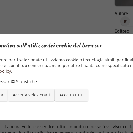
Autore
Editore
Mauro 
mativa sull'utilizzo dei cookie del browser
Pubblica
06/0
Categori
erze parti selezionate utilizziamo cookie o tecnologie simili per final
e e, con il tuo consenso, anche per altre finalità come specificato n
Clas
policy
.
Lett
Lett
ssari
Statistiche
Roma
ta
Accetta selezionati
Accetta tutti
 farti ancora vedere e sentire tutto il mondo come se fossi vivo, co
meno di tutti quelli che se ne vanno, e il sole continua a far luce, 