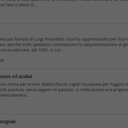
sso fare a meno io...
mma più famoso di Luigi Pirandello. Esso fu rappresentato per la pr
so, perché molti spettatori contestarono la rappresentazione al gr
erza edizione, del 1925, in cui...
ore
autore ed analisi
uto morto per errore, Mattia Pascal coglie l’occasione per fuggire da 
bertà assoluta, senza legami né passato, si rivela presto una prigi
siamo davvero...
ntegrale