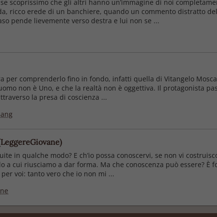
e scoprissimo che gli altri hanno un’immagine di noi completamen
, ricco erede di un banchiere, quando un commento distratto della 
aso pende lievemente verso destra e lui non se ...
ura per comprenderlo fino in fondo, infatti quella di Vitangelo Mos
mo non è Uno, e che la realtà non è oggettiva. Il protagonista pas
traverso la presa di coscienza ...
Bang
 (LeggereGiovane)
truite in qualche modo? E ch’io possa conoscervi, se non vi costrui
o a cui riusciamo a dar forma. Ma che conoscenza può essere? È fo
er voi: tanto vero che io non mi ...
ane