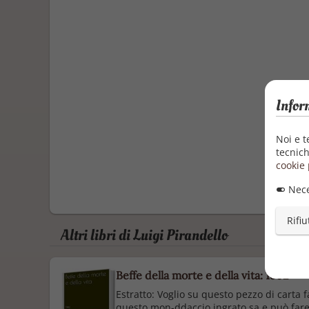
Infor
Noi e t
tecnich
cookie 
Nece
Rifiu
Altri libri di Luigi Pirandello
Beffe della morte e della vita: 1902
Estratto: Voglio su questo pezzo di carta
questo mon-ddaccio ingrato sa e può fare a 