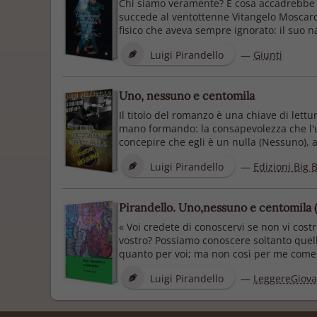
Chi siamo veramente? E cosa accadrebbe s
succede al ventottenne Vitangelo Moscarda
fisico che aveva sempre ignorato: il suo n
Luigi Pirandello
—
Giunti
Uno, nessuno e centomila
Il titolo del romanzo è una chiave di lett
mano formando: la consapevolezza che l'uo
concepire che egli è un nulla (Nessuno), at
Luigi Pirandello
—
Edizioni Big 
Pirandello. Uno,nessuno e centomila
« Voi credete di conoscervi se non vi cos
vostro? Possiamo conoscere soltanto quell
quanto per voi; ma non così per me come p
Luigi Pirandello
—
LeggereGiov