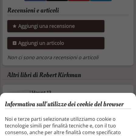
Recensioni e articoli
Aggiungi una recensione
Aggiungi un articolo
Non ci sono ancora recensioni o articoli
Altri libri di Robert Kirkman
Haunt 13
Nuovi problemi per Daniel e Kurt che se la
Informativa sull'utilizzo dei cookie del browser
dovranno vedere con una missione
contro una forza nemica estremamente
Noi e terze parti selezionate utilizziamo cookie o
pericolosa e, contemporaneamente, con
tecnologie simili per finalità tecniche e, con il tuo
una misteriosa entità che è in grado di
consenso, anche per altre finalità come specificato
rapire Kurt (privando così Daniel dei