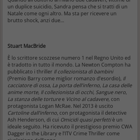
un duplice suicidio, Sandra pensa che si tratti di un
Natale come ogni altro. Ma sta per ricevere un
brutto shock, anzi due…
Stuart MacBride
È lo scrittore scozzese numero 1 nel Regno Unito ed
è tradotto in tutto il mondo. La Newton Compton ha
pubblicato i thriller
Il collezionista di bambini
(Premio Barry come miglior romanzo d’esordio),
Il
cacciatore di ossa
,
La porta dell’inferno
,
La casa delle
anime morte
,
Il collezionista di occhi
,
Sangue nero
,
La stanza delle torture
e
Vicino al cadavere
, con
protagonista Logan McRae. Nel 2013 è uscito
Cartoline dall’inferno
, con protagonista il detective
Ash Henderson, di cui
Omicidi quasi perfetti
è un
ideale seguito. Ha ricevuto il prestigioso premio CWA
Dagger in the Library e l’ITV Crime Thriller come