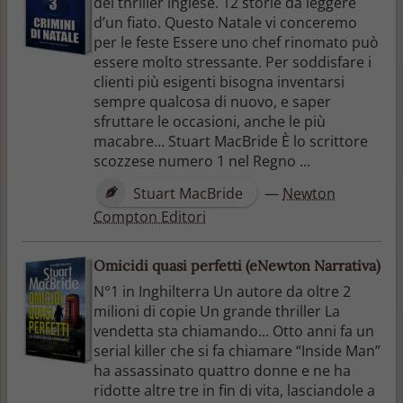
del thriller inglese. 12 storie da leggere
d’un fiato. Questo Natale vi conceremo
per le feste Essere uno chef rinomato può
essere molto stressante. Per soddisfare i
clienti più esigenti bisogna inventarsi
sempre qualcosa di nuovo, e saper
sfruttare le occasioni, anche le più
macabre… Stuart MacBride È lo scrittore
scozzese numero 1 nel Regno ...
Stuart MacBride
—
Newton
Compton Editori
Omicidi quasi perfetti (eNewton Narrativa)
N°1 in Inghilterra Un autore da oltre 2
milioni di copie Un grande thriller La
vendetta sta chiamando... Otto anni fa un
serial killer che si fa chiamare “Inside Man”
ha assassinato quattro donne e ne ha
ridotte altre tre in fin di vita, lasciandole a