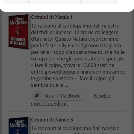
Crimini di Natale 1
12 racconti al cardiopalmo dal maestro
del thriller inglese. 12 storie da leggere
d’un fiato. Questo Natale vi conceremo
per le feste Billy Partridge non è tagliato
per fare il topo d’appartamento, ma fra le
tre opzioni che gli sono state prospettate
– fare il colpo, trovare 13.000 sterline
entro giovedì oppure finire con entrambe
le gambe spezzate – “fare il colpo” gli
sembra quella ...
Stuart MacBride
—
Newton
Compton Editori
Crimini di Natale 3
12 racconti al cardiopalmo dal maestro