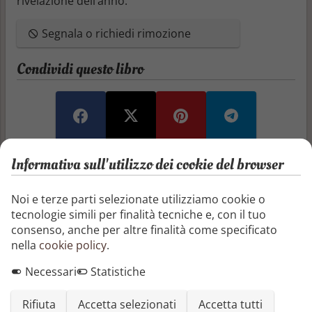
rivelazione dell’anno.
Segnala o richiedi rimozione
Condividi questo libro
Recensioni e articoli
Informativa sull'utilizzo dei cookie del browser
Aggiungi una recensione
Noi e terze parti selezionate utilizziamo cookie o
tecnologie simili per finalità tecniche e, con il tuo
consenso, anche per altre finalità come specificato
Aggiungi un articolo
nella
cookie policy
.
Non ci sono ancora recensioni o articoli
Necessari
Statistiche
Rifiuta
Accetta selezionati
Accetta tutti
Altri libri di Stuart MacBride