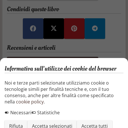
Condividi questo libro
Recensioni e articoli
Aggiungi una recensione
Informativa sull'utilizzo dei cookie del browser
Aggiungi un articolo
Noi e terze parti selezionate utilizziamo cookie o
tecnologie simili per finalità tecniche e, con il tuo
Non ci sono ancora recensioni o articoli
consenso, anche per altre finalità come specificato
nella
cookie policy
.
Altri libri di Antonio Traficante
Necessari
Statistiche
ILRITORNO DI THOTH L'ATLANTIDEO
Rifiuta
Accetta selezionati
Accetta tutti