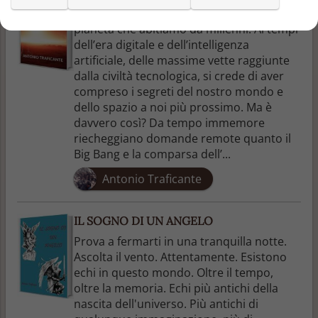
SINOSSI La Terra, questo piccolo grande
pianeta che abitiamo da millenni. Ai tempi
dell’era digitale e dell’intelligenza
artificiale, delle massime vette raggiunte
dalla civiltà tecnologica, si crede di aver
compreso i segreti del nostro mondo e
dello spazio a noi più prossimo. Ma è
davvero così? Da tempo immemore
riecheggiano domande remote quanto il
Big Bang e la comparsa dell’...
Antonio Traficante
IL SOGNO DI UN ANGELO
Prova a fermarti in una tranquilla notte.
Ascolta il vento. Attentamente. Esistono
echi in questo mondo. Oltre il tempo,
oltre la memoria. Echi più antichi della
nascita dell'universo. Più antichi di