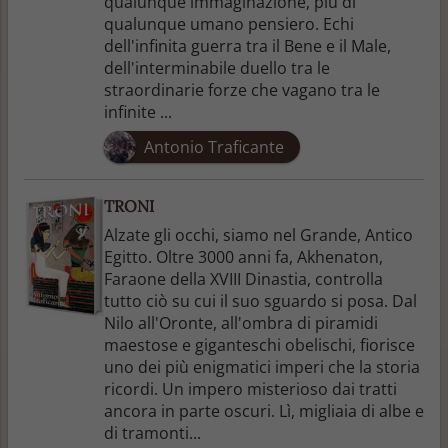
qualunque immaginazione, più di
qualunque umano pensiero. Echi
dell'infinita guerra tra il Bene e il Male,
dell'interminabile duello tra le
straordinarie forze che vagano tra le
infinite ...
Antonio Traficante
TRONI
Alzate gli occhi, siamo nel Grande, Antico
Egitto. Oltre 3000 anni fa, Akhenaton,
Faraone della XVIII Dinastia, controlla
tutto ciò su cui il suo sguardo si posa. Dal
Nilo all'Oronte, all'ombra di piramidi
maestose e giganteschi obelischi, fiorisce
uno dei più enigmatici imperi che la storia
ricordi. Un impero misterioso dai tratti
ancora in parte oscuri. Lì, migliaia di albe e
di tramonti...