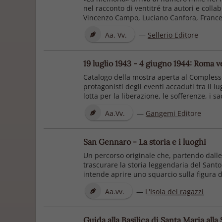
nel racconto di ventitré tra autori e collab
Vincenzo Campo, Luciano Canfora, Frances
Aa. Vv.
—
Sellerio Editore
19 luglio 1943 - 4 giugno 1944: Roma ve
Catalogo della mostra aperta al Complesso
protagonisti degli eventi accaduti tra il l
lotta per la liberazione, le sofferenze, i sacr
Aa.Vv.
—
Gangemi Editore
San Gennaro - La storia e i luoghi
Un percorso originale che, partendo dalle 
trascurare la storia leggendaria del Santo.
intende aprire uno squarcio sulla figura d
Aa.vv.
—
L'Isola dei ragazzi
Guida alla Basilica di Santa Maria alla 