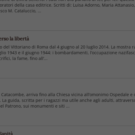
oratori della casa editrice. Scritti di: Luisa Adorno, Maria Attanasio, 
co M. Cataluccio, ...
rso la libertà
 del Vittoriano di Roma dal 4 giugno al 20 luglio 2014. La mostra r
uglio 1943 e il giugno 1944: i bombardamenti, l’occupazione nazifascis
ifici, la fame, fino all’...
Catacombe, arriva fino alla Chiesa vicina all’omonimo Ospedale e of
 La guida, scritta per i ragazzi ma utile anche agli adulti, attraver
el Patrono, sui monumenti e siti ...
Sanità