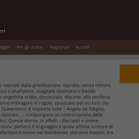
ori
logger
Per gli autori
Registrati
Accedi
 rovinate dalla prostituzione; reprobe, senza remore,
nza o analfabete, esagitate visionarie o fredde
o angeliche scolte; dissennate, discinte, alla periferia
 fanno imbragare in regole, spiazzano per eccessi che
la. Spaventano. A impilarle tutte – Angela da Foligno,
ca Giuliani… – compongono un contro-canone delle
tici. Queste donne, in effetti – Baccanti e sirene,
ura: portano il linguaggio a quota ultima, a nitore di
 allentare il morso nel moribondo, starsene insonni, tra