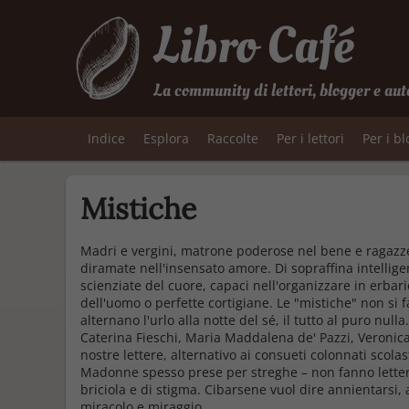
Libro Café
La community di lettori, blogger e aut
Indice
Esplora
Raccolte
Per i lettori
Per i b
Mistiche
Madri e vergini, matrone poderose nel bene e ragazze
diramate nell'insensato amore. Di sopraffina intellige
scienziate del cuore, capaci nell'organizzare in erbari
dell'uomo o perfette cortigiane. Le "mistiche" non si
alternano l'urlo alla notte del sé, il tutto al puro nul
Caterina Fieschi, Maria Maddalena de' Pazzi, Veroni
nostre lettere, alternativo ai consueti colonnati scolas
Madonne spesso prese per streghe – non fanno letterat
briciola e di stigma. Cibarsene vuol dire annientarsi,
miracolo e miraggio.