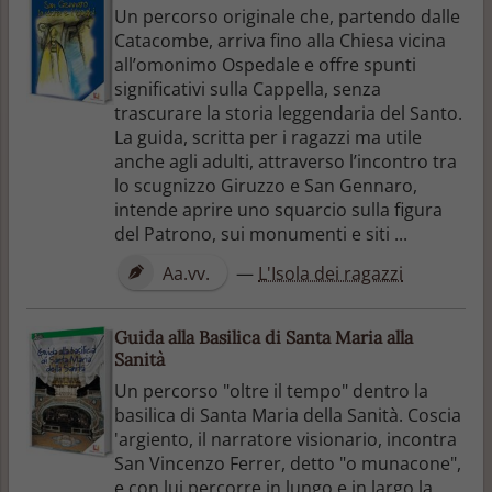
Un percorso originale che, partendo dalle
Catacombe, arriva fino alla Chiesa vicina
all’omonimo Ospedale e offre spunti
significativi sulla Cappella, senza
trascurare la storia leggendaria del Santo.
La guida, scritta per i ragazzi ma utile
anche agli adulti, attraverso l’incontro tra
lo scugnizzo Giruzzo e San Gennaro,
intende aprire uno squarcio sulla figura
del Patrono, sui monumenti e siti ...
Aa.vv.
—
L'Isola dei ragazzi
Guida alla Basilica di Santa Maria alla
Sanità
Un percorso "oltre il tempo" dentro la
basilica di Santa Maria della Sanità. Coscia
'argiento, il narratore visionario, incontra
San Vincenzo Ferrer, detto "o munacone",
e con lui percorre in lungo e in largo la