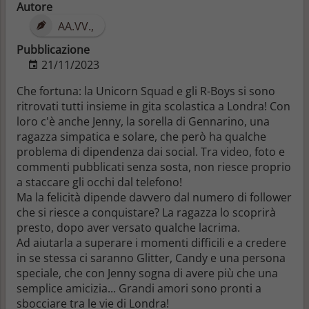
Autore
AA.VV.,
Pubblicazione
21/11/2023
Che fortuna: la Unicorn Squad e gli R-Boys si sono
ritrovati tutti insieme in gita scolastica a Londra! Con
loro c'è anche Jenny, la sorella di Gennarino, una
ragazza simpatica e solare, che però ha qualche
problema di dipendenza dai social. Tra video, foto e
commenti pubblicati senza sosta, non riesce proprio
a staccare gli occhi dal telefono!
Ma la felicità dipende davvero dal numero di follower
che si riesce a conquistare? La ragazza lo scoprirà
presto, dopo aver versato qualche lacrima.
Ad aiutarla a superare i momenti difficili e a credere
in se stessa ci saranno Glitter, Candy e una persona
speciale, che con Jenny sogna di avere più che una
semplice amicizia... Grandi amori sono pronti a
sbocciare tra le vie di Londra!