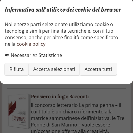
Informativa sull'utilizzo dei cookie del browser
Viaggiatori del Seicento
Francesco Carletti, Carlo Ranzo, Michele
Noi e terze parti selezionate utilizziamo cookie o
Bianchi, Dionigi Carli, Antonio Murchio ed
tecnologie simili per finalità tecniche e, con il tuo
Ercole Zani sono solo alcuni dei narratori
consenso, anche per altre finalità come specificato
di viaggio proposti in questa raccolta che
nella
cookie policy
.
Utet oggi ripropone in una edizione
Necessari
Statistiche
digitale di pregio, corredata da un
accurato apparato critico fruibile in
modalità ipertestuale.
Rifiuta
Accetta selezionati
Accetta tutti
Aa. Vv.
—
UTET
Pensiero in fuga: Racconti
Il concorso letterario La prima penna – il
cui titolo è un chiaro riferimento alla
matrice sammarinese dell’iniziativa, le Tre
Penne di San Marino – vuole essere
un’occasione offerta alla creatività,