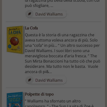
la ragazzina più bella della scuola, con cui
può sfogliare, ...
David Walliams
La Cofa
Questa è la storia di una ragazzina che
aveva tuttoma voleva ancora di più. Solo
una “cofa” in più... “ Un altro successo per
David Walliams. I suoi libri sono una
meravigliosa boccata d’aria fresca. ” The
Sun Mirta Bonaccioni ha tutto ciò che può
desiderare. Ma tutto non le basta. Vuole
ancora di pi&...
David Walliams
Polpette di topo
“ Walliams ha sfornato un altro
capolavoro. ” - The Sun La vita di Zoe è