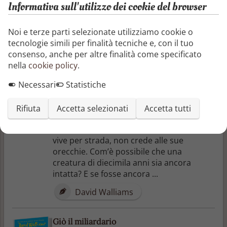
Informativa sull'utilizzo dei cookie del browser
Altri libri di David Walliams
Noi e terze parti selezionate utilizziamo cookie o
tecnologie simili per finalità tecniche e, con il tuo
consenso, anche per altre finalità come specificato
Il mostro di ghiaccio
nella
cookie policy
.
Ultime notizie! Leggete tutti! UN MOSTRO
DI GHIACCIO RITROVATO AL POLO NORD!
Necessari
Statistiche
Londra 1899 . Quando sente parlare di un
Mostro di Ghiaccio, un mammut appena
Rifiuta
Accetta selezionati
Accetta tutti
arrivato al Museo di Storia Naturale dritto
dritto dall’Artico, Elsie, un’orfanella che
vive per strada, non crede alle sue
orecchie. Com’è possibile che una
creatura di diecimila anni sia ancora
intatta? E se fosse ancora ...
David Walliams
Giò il miliardario