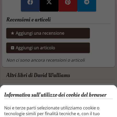
Recensioni e articoli
Aggiungi una recensione
Aggiungi un articolo
Non ci sono ancora recensioni o articoli
Altri libri di David Walliams
Il mostro di ghiaccio
Informativa sull'utilizzo dei cookie del browser
Ultime notizie! Leggete tutti! UN MOSTRO
DI GHIACCIO RITROVATO AL POLO NORD!
Noi e terze parti selezionate utilizziamo cookie o
Londra 1899 . Quando sente parlare di un
tecnologie simili per finalità tecniche e, con il tuo
Mostro di Ghiaccio, un mammut appena