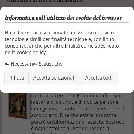
Informativa sull'utilizzo dei cookie del browser
La Ragazza di Haukaloolloo [Italian edition]
Sara aveva ambizioni, credeva in se stessa
ma anche in un potere superiore, che la
Noi e terze parti selezionate utilizziamo cookie o
proteggeva. Da una ragazza orfana che
tecnologie simili per finalità tecniche e, con il tuo
trova la sua strada in un mondo crudele
consenso, anche per altre finalità come specificato
all'inizio del XIX secolo nella Polonia
nella
cookie policy
.
antisemita colpita dai pogrom.
Necessari
Statistiche
Uri J. Nachimson
Rifiuta
Accetta selezionati
Accetta tutti
Nella Profondità del Silenzio
La storia di Beatrice Palumbo può essere
la storia di chiunque di noi. Le persone
immigrano, incontrano altre persone e si
accoppiano. Dire che esiste una razza
pura è un'affermazione razzista. Beatrice
è nata cattolica a Livorno. Incontra