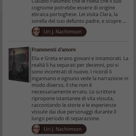
Claudio Palumbo che le rivela che il suo
cognome potrebbe essere di origine
ebraica portoghese. Lei visita Clara, la
sorella del suo defunto padre, e scopre ...
Uri J. Nachimson
Frammenti d'amore
Elia e Greta erano giovani e innamorati. La
realtà li ha separati per decenni, poi si
sono incontrati di nuovo. I ricordi li
ingannano e ognuno vede la narrazione in
modo diverso, il che non è
necessariamente errato. Lo scrittore
ripropone istantanee di vita vissuta,
raccontando le storie e le esperienze
vissute dai due personaggi durante il
lungo periodo di separazione.
Uri J. Nachimson