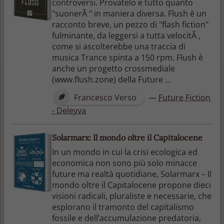
controversi. Provatelo e tutto quanto
"suonerÃ " in maniera diversa. Flush è un
racconto breve, un pezzo di "flash fiction"
fulminante, da leggersi a tutta velocitÃ ,
come si ascolterebbe una traccia di
musica Trance spinta a 150 rpm. Flush è
anche un progetto crossmediale
(www.flush.zone) della Future ...
Francesco Verso
—
Future Fiction
- Deleyva
Solarmarx: Il mondo oltre il Capitalocene
In un mondo in cui la crisi ecologica ed
economica non sono più solo minacce
future ma realtà quotidiane, Solarmarx – Il
mondo oltre il Capitalocene propone dieci
visioni radicali, pluraliste e necessarie, che
esplorano il tramonto del capitalismo
fossile e dell’accumulazione predatoria,