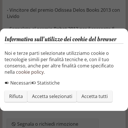
- Vincitore del premio Odissea Delos Books 2013 con
Livido
- Segnalato al premio Robot 2013 per il racconto Il
livello dell'assassino
Informativa sull'utilizzo dei cookie del browser
- Vincitore del premio Italia 2014 con Livido (miglior
Noi e terze parti selezionate utilizziamo cookie o
romanzo di fantascienza italiana)
tecnologie simili per finalità tecniche e, con il tuo
consenso, anche per altre finalità come specificato
nella
cookie policy
.
Inoltre ha pubblicato i racconti Flush, Sogno di un
Necessari
Statistiche
futuro di mezza estate, Due mondi e La morte in
diretta di Fernando Morales. Alcuni suoi racconti
Rifiuta
Accetta selezionati
Accetta tutti
sono apparsi su riviste quali Robot, iComics,
International Speculative Fiction #5.
Segnala o richiedi rimozione