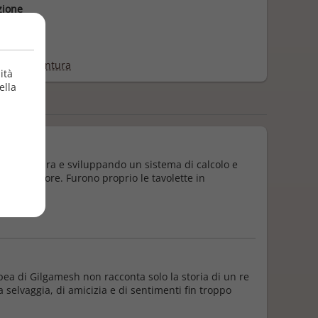
zione
4/2014
e
ne e avventura
ità
ella
'architettura e sviluppando un sistema di calcolo e
ostro stupore. Furono proprio le tavolette in
opea di Gilgamesh non racconta solo la storia di un re
ra selvaggia, di amicizia e di sentimenti fin troppo