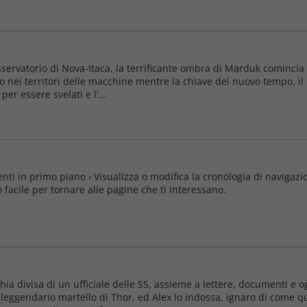
osservatorio di Nova-Itaca, la terrificante ombra di Marduk cominci
to nei territori delle macchine mentre la chiave del nuovo tempo, i
per essere svelati e l'...
enti in primo piano › Visualizza o modifica la cronologia di navigazi
facile per tornare alle pagine che ti interessano.
chia divisa di un ufficiale delle SS, assieme a lettere, documenti e 
 leggendario martello di Thor, ed Alex lo indossa, ignaro di come q