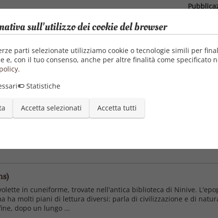
Pubblica
15/0
mativa sull'utilizzo dei cookie del browser
Categori
Azio
erze parti selezionate utilizziamo cookie o tecnologie simili per final
e e, con il tuo consenso, anche per altre finalità come specificato n
policy
.
ssari
Statistiche
ta
Accetta selezionati
Accetta tutti
comparire nel nostro mondo, riuscendo ad eccellere nelle arti, nell
essante e molto articolata, a tratti talmente moderna da destare il n
 saghe e leggende di popoli ...
hs)
volette in cuneiforme, trovate nell'antica biblioteca di Ninive. L'ep
a ha molti piani di lettura diversi: parla di civilizzazione e di natu
ine, dopo un lungo ...