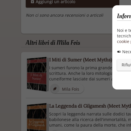
Aggiungi un articolo
Infor
Non ci sono ancora recensioni o articoli
Noi e t
tecnich
Altri libri di Mila Fois
cookie 
Nece
I Miti di Sumer (Meet Myths)
Rifiu
I sumeri furono la prima grande civiltà a 
scrittura. Anche la loro mitologia è inter
cuneiforme lasciate dai sumeri ad ispirare
Mila Fois
La Leggenda di Gilgamesh (Meet Myt
Scopri la leggenda narrata sulle dodici ta
babilonese alla ricerca dell'immortalità, m
umani, come la paura della morte, che inf