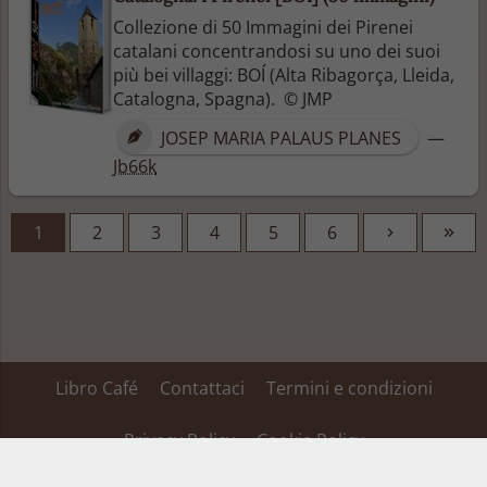
Collezione di 50 Immagini dei Pirenei
catalani concentrandosi su uno dei suoi
più bei villaggi: BOÍ (Alta Ribagorça, Lleida,
Catalogna, Spagna). © JMP
JOSEP MARIA PALAUS PLANES
—
Jb66k
1
2
3
4
5
6
Libro Café
Contattaci
Termini e condizioni
Privacy Policy
Cookie Policy
Su alcuni dei link inseriti in questa pagina Libro Café ha un’affiliazione ed ottiene