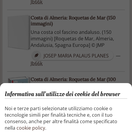
Jb66k
Costa di Almeria: Roquetas de Mar (150
immagini)
Una costa col fascino andaluso. (150
immagini) [Roquetas de Mar, Almeria,
Andalusia, Spagna Europa] © JMP
JOSEP MARIA PALAUS PLANES
—
Jb66k
Costa di Almeria: Roquetas de Mar (100
immagini)
Informativa sull'utilizzo dei cookie del browser
Una costa col fascino andaluso. (100
immagini) [Roquetas de Mar, Almeria,
Andalusia, Spagna Europa] © JMP
Noi e terze parti selezionate utilizziamo cookie o
tecnologie simili per finalità tecniche e, con il tuo
JOSEP MARIA PALAUS PLANES
—
consenso, anche per altre finalità come specificato
Jb66k
nella
cookie policy
.