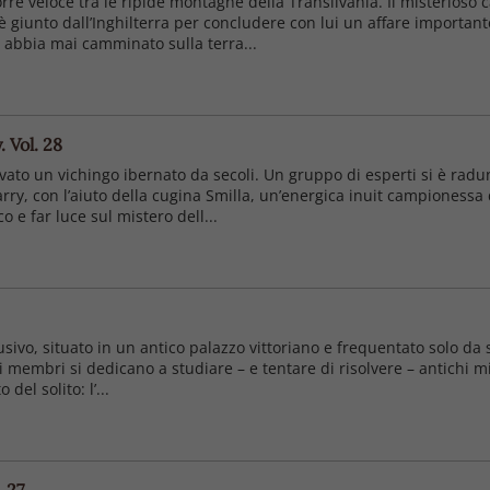
rre veloce tra le ripide montagne della Transilvania. Il misterioso c
 è giunto dall’Inghilterra per concludere con lui un affare importan
 abbia mai camminato sulla terra...
 Vol. 28
ovato un vichingo ibernato da secoli. Un gruppo di esperti si è radun
rry, con l’aiuto della cugina Smilla, un’energica inuit campionessa 
o e far luce sul mistero dell...
ivo, situato in un antico palazzo vittoriano e frequentato solo da scri
i membri si dedicano a studiare – e tentare di risolvere – antichi m
del solito: l’...