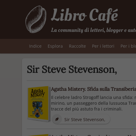
Libro Café
La community di lettori, blogger e aut
Indice
Esplora
Raccolte
Per i lettori
Per i b
Sir Steve Stevenson,
Agatha Mistery. Sfida sulla Transiberi
Il celebre ladro Strogoff lancia una sfida:
mirino, un passeggero della lussuosa Trans
tracce del più astuto fra i criminali.
Sir Steve Stevenson,