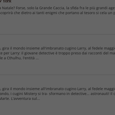
w York
Natale? Forse, solo la Grande Caccia, la sfida fra le più grandi age
prirà che dietro ai tanti enigmi che portano al tesoro si cela un p
o, gira il mondo insieme all'imbranato cugino Larry, al fedele maggi
te per Larry: il giovane detective è troppo preso dai racconti del ma
 a Cthulhu, l'entità ...
o, gira il mondo insieme all'imbranato cugino Larry, al fedele maggi
ondo, i cugini Mistery si tra- sformano in detective... astronauti! Il
arte. L'avventura sul...