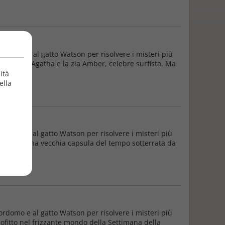
ordomo e al gatto Watson per risolvere i misteri più
 cuginetta Agatha e la zia Amber, celebre surfista. Ma
ità
ella
ordomo e al gatto Watson per risolvere i misteri più
a rubato una vecchia capsula del tempo sotterrata da
ordomo e al gatto Watson per risolvere i misteri più
apofitto nel frizzante mondo della Settimana della