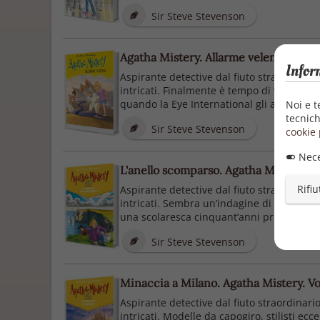
Sir Steve Stevenson
Agatha Mistery. Allarme veleno
Infor
Aspirante detective dal fiuto straordinari
intricati. Finalmente è tempo di vacanza p
quando la Eye International gli affida una 
Noi e t
tecnich
Sir Steve Stevenson
cookie 
Nece
L'anello scomparso. Agatha Mistery. Vo
Rifiu
Aspirante detective dal fiuto straordinari
intricati. Sembra un’indagine di poco con
una scolaresca cinquant’anni prima, piena
Sir Steve Stevenson
Minaccia a Milano. Agatha Mistery. Vo
Aspirante detective dal fiuto straordinari
intricati. Modelle da capogiro, stilisti ec