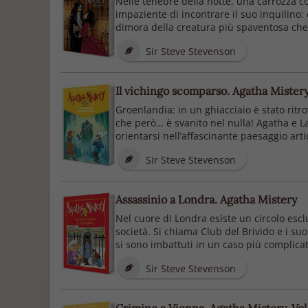
Nelle tenebre della notte, una carrozza co
impaziente di incontrare il suo inquilino:
dimora della creatura più spaventosa che
Sir Steve Stevenson
Il vichingo scomparso. Agatha Mistery.
Groenlandia: in un ghiacciaio è stato ritr
che però… è svanito nel nulla! Agatha e La
orientarsi nell’affascinante paesaggio artic
Sir Steve Stevenson
Assassinio a Londra. Agatha Mistery
Nel cuore di Londra esiste un circolo esclus
società. Si chiama Club del Brivido e i suo
si sono imbattuti in un caso più complicato 
Sir Steve Stevenson