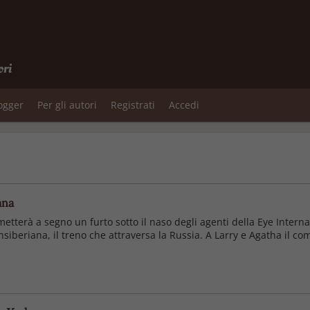
ori
logger
Per gli autori
Registrati
Accedi
ana
 metterà a segno un furto sotto il naso degli agenti della Eye Interna
iberiana, il treno che attraversa la Russia. A Larry e Agatha il com