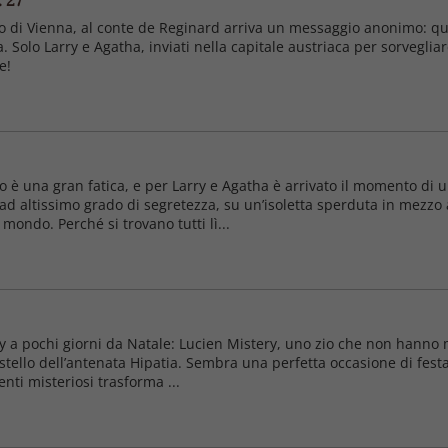
 27
lo di Vienna, al conte de Reginard arriva un messaggio anonimo: qu
a. Solo Larry e Agatha, inviati nella capitale austriaca per sorvegli
e!
o è una gran fatica, e per Larry e Agatha è arrivato il momento di 
ad altissimo grado di segretezza, su un’isoletta sperduta in mezzo a
mondo. Perché si trovano tutti lì...
y a pochi giorni da Natale: Lucien Mistery, uno zio che non hanno ma
tello dell’antenata Hipatia. Sembra una perfetta occasione di festa 
nti misteriosi trasforma ...