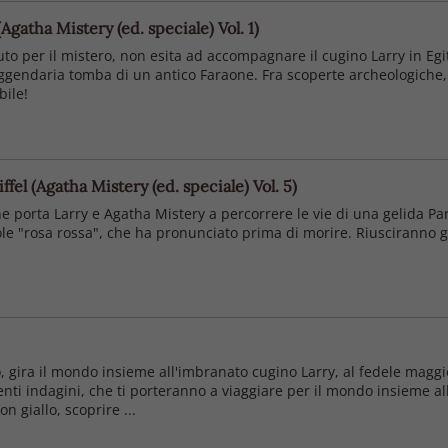
Agatha Mistery (ed. speciale) Vol. 1)
iuto per il mistero, non esita ad accompagnare il cugino Larry in Eg
ggendaria tomba di un antico Faraone. Fra scoperte archeologiche, v
bile!
fel (Agatha Mistery (ed. speciale) Vol. 5)
e porta Larry e Agatha Mistery a percorrere le vie di una gelida Par
role "rosa rossa", che ha pronunciato prima di morire. Riusciranno gl
o, gira il mondo insieme all'imbranato cugino Larry, al fedele maggi
nti indagini, che ti porteranno a viaggiare per il mondo insieme al
n giallo, scoprire ...