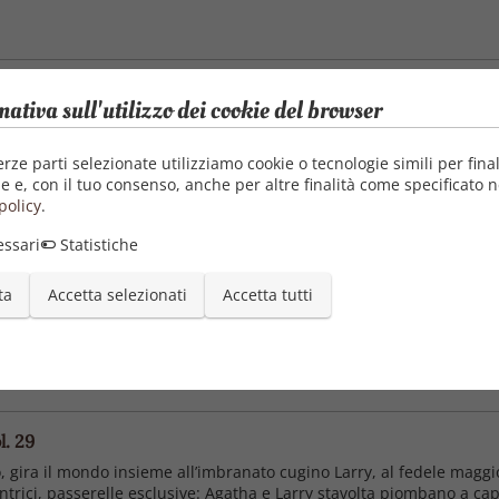
mativa sull'utilizzo dei cookie del browser
o, gira il mondo insieme all'imbranato cugino Larry, al fedele maggi
er Larry Mistery! Destinazione Australia, per godersi il sole con la
...
erze parti selezionate utilizziamo cookie o tecnologie simili per final
e e, con il tuo consenso, anche per altre finalità come specificato n
policy
.
ssari
Statistiche
l. 30
ta
Accetta selezionati
Accetta tutti
o, gira il mondo insieme all’imbranato cugino Larry, al fedele maggi
to quella che Larry deve svolgere a Galway, in Irlanda: qualcuno h
 ...
l. 29
o, gira il mondo insieme all’imbranato cugino Larry, al fedele maggi
centrici, passerelle esclusive: Agatha e Larry stavolta piombano a c