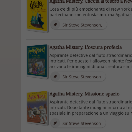
Agatha Mistery. Caccia al tesoro a Ne
Cosa c'è di più emozionante di New York a 
partecipano con entusiasmo, ma Agatha sco
Sir Steve Stevenson,
Agatha Mistery. L'oscura profezia
Aspirante detective dal fiuto straordinari
intricati. Per questo Halloween niente fes
arrivano le immagini di una creatura simile
Sir Steve Stevenson
Agatha Mistery. Missione spazio
Aspirante detective dal fiuto straordinari
intricati. Dopo tante indagini intorno al m
spaziale in preparazione a un viaggio su M
Sir Steve Stevenson