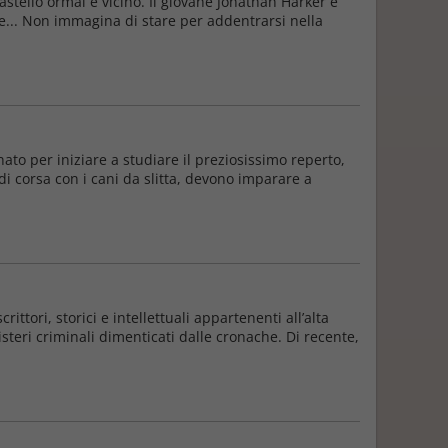
astello ormai è vicino. Il giovane Jonathan Harker è
te... Non immagina di stare per addentrarsi nella
ato per iniziare a studiare il preziosissimo reperto,
di corsa con i cani da slitta, devono imparare a
ttori, storici e intellettuali appartenenti all’alta
isteri criminali dimenticati dalle cronache. Di recente,