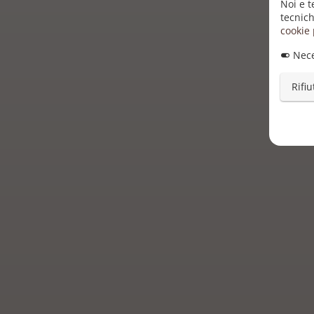
Noi e t
tecnich
cookie 
Nece
Rifiu