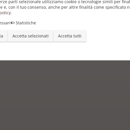
erze parti selezionate utilizziamo cookie o tecnologie simili per final
e e, con il tuo consenso, anche per altre finalità come specificato n
policy
.
ssari
Statistiche
ta
Accetta selezionati
Accetta tutti