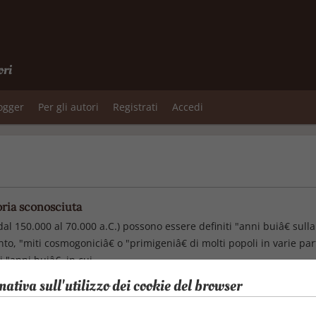
ori
logger
Per gli autori
Registrati
Accedi
ria sconosciuta
dal 150.000 al 70.000 a.C.) possono essere definiti "anni buiâ€ sulla
anto, "miti cosmogoniciâ€ o "primigeniâ€ di molti popoli in varie p
anni buiâ€, in cui...
mativa sull'utilizzo dei cookie del browser