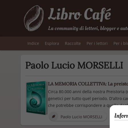
Libro Café
La community di lettori, blogger e aut
Indice
Esplora
Raccolte
Per i lettori
Per i b
Paolo Lucio MORSELLI
LA MEMORIA COLLETTIVA: La preisto
Circa 80.000 anni della nostra Preistoria (
genetici per tutto quel periodo. D'altro c
che potrebbe corrispondere a quella degli "
Infor
Paolo Lucio MORSELLI