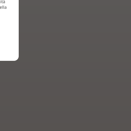
ità
ella