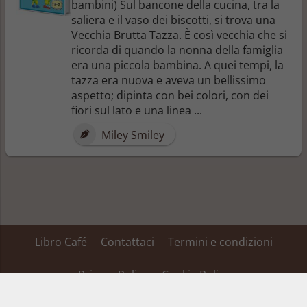
bambini) Sul bancone della cucina, tra la
saliera e il vaso dei biscotti, si trova una
Vecchia Brutta Tazza. È così vecchia che si
ricorda di quando la nonna della famiglia
era una piccola bambina. A quei tempi, la
tazza era nuova e aveva un bellissimo
aspetto; dipinta con bei colori, con dei
fiori sul lato e una linea ...
Miley Smiley
Libro Café
Contattaci
Termini e condizioni
Privacy Policy
Cookie Policy
Su alcuni dei link inseriti in questa pagina Libro Café ha un’affiliazione ed ottiene