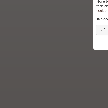
Noi e t
tecnich
cookie 
Nece
Rifiu