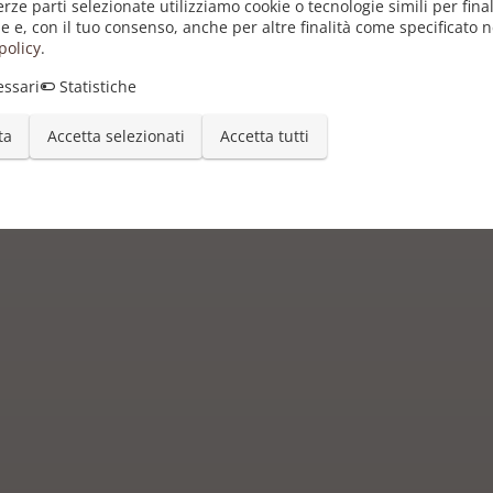
erze parti selezionate utilizziamo cookie o tecnologie simili per final
e e, con il tuo consenso, anche per altre finalità come specificato n
policy
.
ssari
Statistiche
ta
Accetta selezionati
Accetta tutti