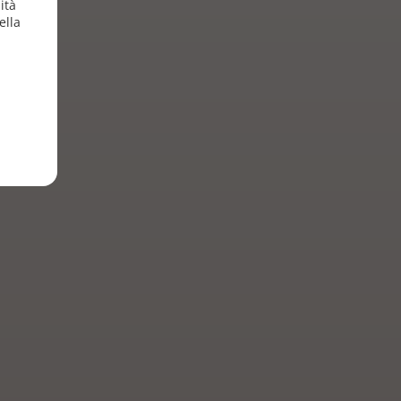
ità
ella