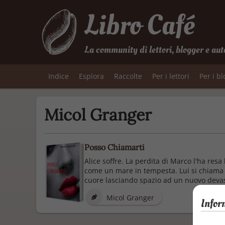
Libro Café
La community di lettori, blogger e aut
Indice
Esplora
Raccolte
Per i lettori
Per i b
Micol Granger
Posso Chiamarti
Alice soffre. La perdita di Marco l'ha re
come un mare in tempesta. Lui si chiama Ia
cuore lasciando spazio ad un nuovo devast
Micol Granger
Infor