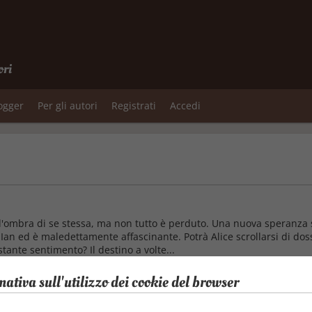
ori
logger
Per gli autori
Registrati
Accedi
sa l'ombra di se stessa, ma non tutto è perduto. Una nuova speranza
n ed è maledettamente affascinante. Potrà Alice scrollarsi di dosso
ante sentimento? Il destino a volte...
mativa sull'utilizzo dei cookie del browser