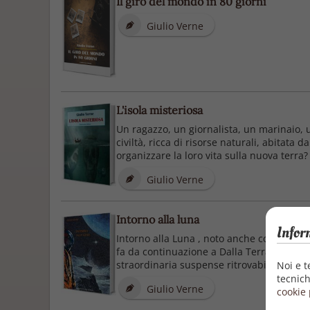
Il giro del mondo in 80 giorni
Giulio Verne
L'isola misteriosa
Un ragazzo, un giornalista, un marinaio,
civiltà, ricca di risorse naturali, abitata
organizzare la loro vita sulla nuova terra?
Giulio Verne
Intorno alla luna
Infor
Intorno alla Luna , noto anche come Attor
fa da continuazione a Dalla Terra alla Lu
straordinaria suspense ritrovabile in mol
Noi e t
tecnich
Giulio Verne
cookie 