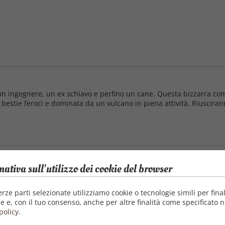
 un ingegnere, un ex schiavo e perfino un cane. Questa bizzarra co
 da bestie feroci e dominata da un vulcano in piena attività. Riuscira
mativa sull'utilizzo dei cookie del browser
no alla luna , Giro intorno alla Luna e Viaggio intorno alla Luna , 
na del 1865, una delle più famose opere precorritrici della modern
te opere del Verne, questo romanzo prefigura un'...
erze parti selezionate utilizziamo cookie o tecnologie simili per final
e e, con il tuo consenso, anche per altre finalità come specificato n
policy
.