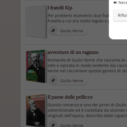
Nece
I fratelli Kip
Rifiu
Per problemi economici due fratelli si ar
fratello a cui era molto legato e per tutto 
Giulio Verne
avventure di un ragazzo
Romando di Giulio Verne che racconta le a
stile e ispirata in modo evidente dai rac
Verne nel raccontare questo genere di sto
Giulio Verne
Il paese delle pellicce
Questo romanzo e uno dei primi di Giulio v
settentrionale ed è costellata da vicende 
originali dell'epoca. descritto dalle capaci
Giulio Verne