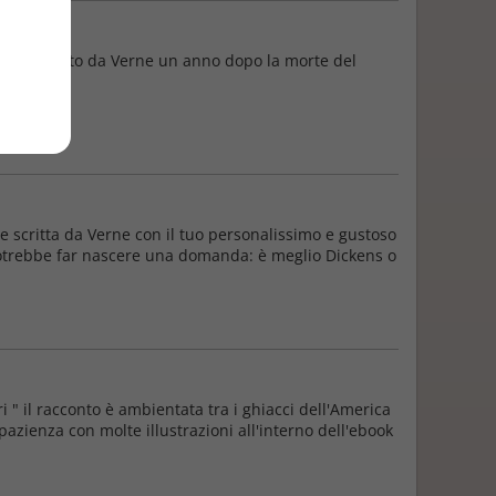
stato scritto da Verne un anno dopo la morte del
e scritta da Verne con il tuo personalissimo e gustoso
s potrebbe far nascere una domanda: è meglio Dickens o
 " il racconto è ambientata tra i ghiacci dell'America
pazienza con molte illustrazioni all'interno dell'ebook