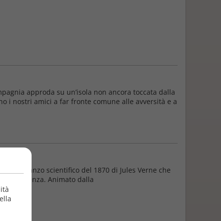
mpagnia approda su un’isola non ancora toccata dalla
nno i nostri amici a far fronte comune alle avversità e a
è un romanzo scientifico del 1870 di Jules Verne che
a fantascienza. Animato dalla
ità
ella