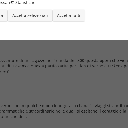
ssari
Statistiche
ta
Accetta selezionati
Accetta tutti
ruolano per intraprendere una fantastica avventura ,questo libro e 
il libro si marca spesso questo legame tra i fratelli Kip.
vventure di un ragazzo nell'Irlanda dell'800 questa opera che vien
conti di Dickens e questa particolarita per i fan di Verne e Dicken
rie ?
erne che in qualche modo inaugura la cllana " i viaggi straordinari
drammatiche e straordinarie nelle quali si esaltano il coraggio e la 
ta uniche di ...