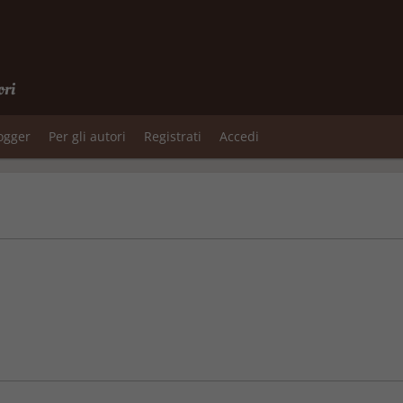
ori
logger
Per gli autori
Registrati
Accedi