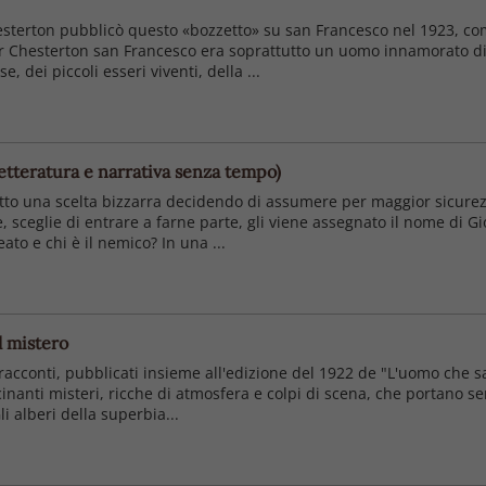
hesterton pubblicò questo «bozzetto» su san Francesco nel 1923, com
er Chesterton san Francesco era soprattutto un uomo innamorato di 
e, dei piccoli esseri viventi, della ...
letteratura e narrativa senza tempo)
to una scelta bizzarra decidendo di assumere per maggior sicurezz
, sceglie di entrare a farne parte, gli viene assegnato il nome di Gi
eato e chi è il nemico? In una ...
l mistero
racconti, pubblicati insieme all'edizione del 1922 de "L'uomo che s
scinanti misteri, ricche di atmosfera e colpi di scena, che portano se
 alberi della superbia...