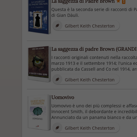
La saggezza di Padre Brown
1
Questa è la seconda serie di racconti di P
di Gian Dàuli.
Gilbert Keith Chesterton
La saggezza di padre Brown (GRANDI
I racconti originali contenuti nella racco
marzo 1913 e il settembre 1914; l'unica e
pubblicata da Cassell and Co nel 1914, arri
Gilbert Keith Chesterton
Uomovivo
Uomovivo è uno dei più complessi e affasci
Innocent Smith, il debordante e incredibi
Annunciato da un panama bianco e da un o
Gilbert Keith Chesterton