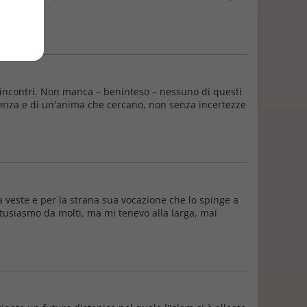
 incontri. Non manca – beninteso – nessuno di questi
ligenza e di un'anima che cercano, non senza incertezze
a veste e per la strana sua vocazione che lo spinge a
entusiasmo da molti, ma mi tenevo alla larga, mai