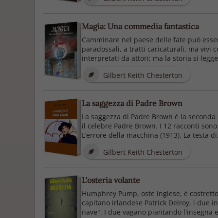
Magia: Una commedia fantastica
Camminare nel paese delle fate può essere
paradossali, a tratti caricaturali, ma vivi
interpretati da attori; ma la storia si leg
Gilbert Keith Chesterton
La saggezza di Padre Brown
La saggezza di Padre Brown è la seconda r
il celebre Padre Brown. I 12 racconti sono: 
L’errore della macchina (1913), La testa di.
Gilbert Keith Chesterton
L'osteria volante
Humphrey Pump, oste inglese, è costretto a 
capitano irlandese Patrick Delroy, i due i
nave". I due vagano piantando l'insegna e d