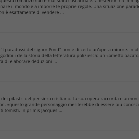
uesto romanzo non è mai stato così attuale. Chesterton ha immagina
minare il mondo e a imporre le proprie regole. Una situazione par
non è esattamente di vendere ...
I paradossi del signor Pond" non è di certo un’opera minore. In ott
iù godibili della storia della letteratura poliziesca: un «ometto pac
à di elaborare deduzioni ...
 pilastri del pensiero cristiano. La sua opera raccorda e armonizza
ton, «questo grande personaggio meriterebbe di essere più conosciu
i tomisti, in primis Jacques ...