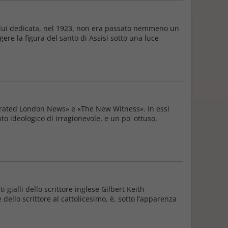
a lui dedicata, nel 1923, non era passato nemmeno un
gere la figura del santo di Assisi sotto una luce
lustrated London News» e «The New Witness». In essi
o ideologico di irragionevole, e un po' ottuso,
gialli dello scrittore inglese Gilbert Keith
llo scrittore al cattolicesimo, è, sotto l’apparenza