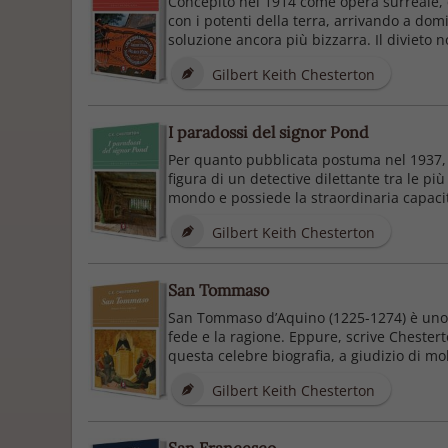
Concepito nel 1914 come opera surreale, q
con i potenti della terra, arrivando a do
soluzione ancora più bizzarra. Il divieto 
Gilbert Keith Chesterton
I paradossi del signor Pond
Per quanto pubblicata postuma nel 1937, "
figura di un detective dilettante tra le p
mondo e possiede la straordinaria capacit
Gilbert Keith Chesterton
San Tommaso
San Tommaso d’Aquino (1225-1274) è uno dei
fede e la ragione. Eppure, scrive Chester
questa celebre biografia, a giudizio di molt
Gilbert Keith Chesterton