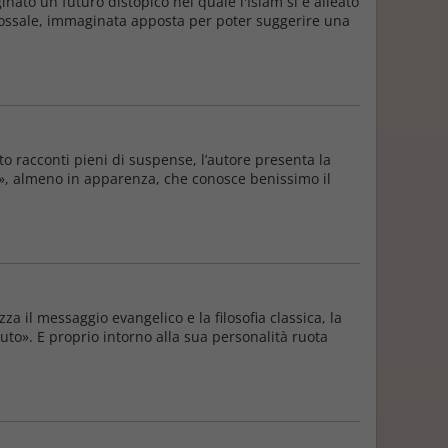
to un futuro distopico nel quale l'Islam si è alleato
adossale, immaginata apposta per poter suggerire una
o racconti pieni di suspense, l’autore presenta la
ato», almeno in apparenza, che conosce benissimo il
 il messaggio evangelico e la filosofia classica, la
to». E proprio intorno alla sua personalità ruota