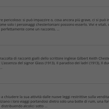
 pericoloso: si può impazzire o, cosa ancora più grave, ci si può i
 come solo i personaggi chestertoniani possono esserlo. Vivi e vitali
ge perfettamente come un racconto, ...
accolta di racconti gialli dello scrittore inglese Gilbert Keith Ch
L’assenza del signor Glass (1913), Il paradiso dei ladri (1913), Il du
..
chiudere la sua attività dalle nuove leggi restrittive sulla vendita 
niziano i loro viaggi portandosi dietro solo una botte di rum, una fo
istribuendo alcolici sotto ...