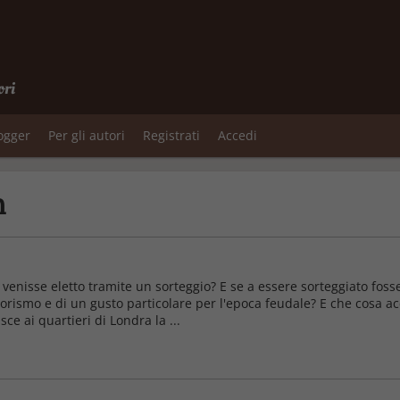
ori
logger
Per gli autori
Registrati
Accedi
n
 venisse eletto tramite un sorteggio? E se a essere sorteggiato fos
orismo e di un gusto particolare per l'epoca feudale? E che cosa a
ce ai quartieri di Londra la ...