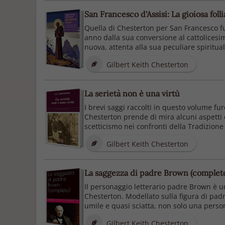
San Francesco d'Assisi: La gioiosa foll
Quella di Chesterton per San Francesco f
anno dalla sua conversione al cattolicesimo
nuova, attenta alla sua peculiare spirituali
Gilbert Keith Chesterton
La serietà non è una virtù
I brevi saggi raccolti in questo volume fu
Chesterton prende di mira alcuni aspetti 
scetticismo nei confronti della Tradizione 
Gilbert Keith Chesterton
La saggezza di padre Brown (complet
Il personaggio letterario padre Brown è un 
Chesterton. Modellato sulla figura di pad
umile e quasi sciatta, non solo una person
Gilbert Keith Chesterton