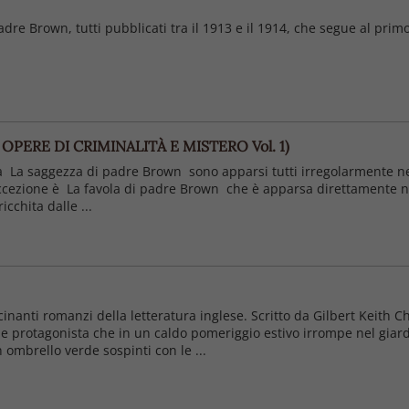
adre Brown, tutti pubblicati tra il 1913 e il 1914, che segue al pr
 OPERE DI CRIMINALITÀ E MISTERO Vol. 1)
lta La saggezza di padre Brown sono apparsi tutti irregolarmente nell
ccezione è La favola di padre Brown che è apparsa direttamente nel
cchita dalle ...
nanti romanzi della letteratura inglese. Scritto da Gilbert Keith Ch
le protagonista che in un caldo pomeriggio estivo irrompe nel giar
mbrello verde sospinti con le ...