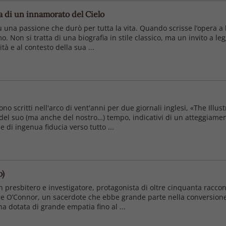
ia di un innamorato del Cielo
u una passione che durò per tutta la vita. Quando scrisse l’opera 
. Non si tratta di una biografia in stile classico, ma un invito a leg
tà e al contesto della sua ...
rono scritti nell'arco di vent'anni per due giornali inglesi, «The Il
del suo (ma anche del nostro…) tempo, indicativi di un atteggiament
e di ingenua fiducia verso tutto ...
o)
presbitero e investigatore, protagonista di oltre cinquanta racconti 
re O’Connor, un sacerdote che ebbe grande parte nella conversione de
a dotata di grande empatia fino al ...