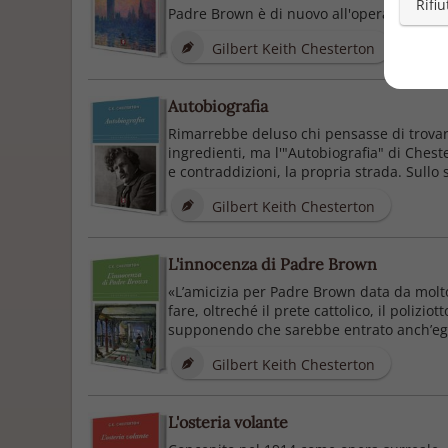
Rifiu
Padre Brown è di nuovo all'opera in un app
Gilbert Keith Chesterton
Autobiografia
Rimarrebbe deluso chi pensasse di trovare
ingredienti, ma l'"Autobiografia" di Chest
e contraddizioni, la propria strada. Sullo 
Gilbert Keith Chesterton
L'innocenza di Padre Brown
«L’amicizia per Padre Brown data da molto 
fare, oltreché il prete cattolico, il poliz
supponendo che sarebbe entrato anch’egli 
Gilbert Keith Chesterton
L'osteria volante