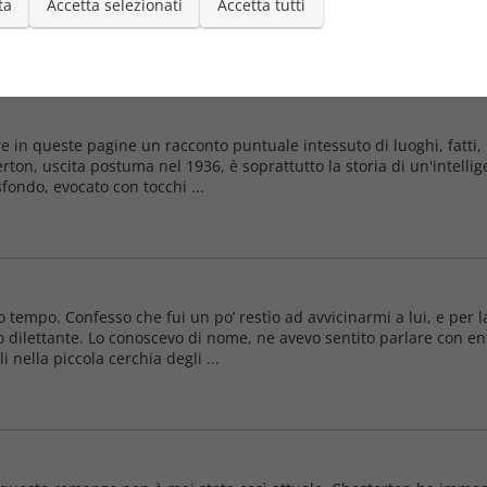
ta
Accetta selezionati
Accetta tutti
assionante lavoro di analisi e ...
 in queste pagine un racconto puntuale intessuto di luoghi, fatti,
erton, uscita postuma nel 1936, è soprattutto la storia di un'intel
sfondo, evocato con tocchi ...
tempo. Confesso che fui un po’ restìo ad avvicinarmi a lui, e per l
iotto dilettante. Lo conoscevo di nome, ne avevo sentito parlare con 
nella piccola cerchia degli ...