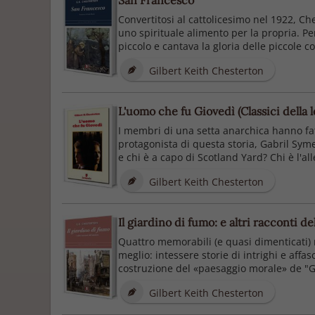
San Francesco
Convertitosi al cattolicesimo nel 1922, C
uno spirituale alimento per la propria. P
piccolo e cantava la gloria delle piccole cos
Gilbert Keith Chesterton
L'uomo che fu Giovedì (Classici della 
I membri di una setta anarchica hanno fat
protagonista di questa storia, Gabril Syme
e chi è a capo di Scotland Yard? Chi è l'all
Gilbert Keith Chesterton
Il giardino di fumo: e altri racconti de
Quattro memorabili (e quasi dimenticati) 
meglio: intessere storie di intrighi e affa
costruzione del «paesaggio morale» de "Gli
Gilbert Keith Chesterton