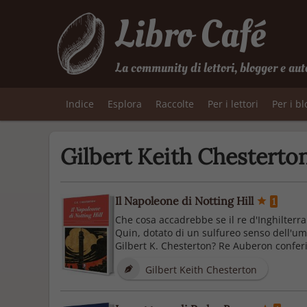
Libro Café
La community di lettori, blogger e aut
Indice
Esplora
Raccolte
Per i lettori
Per i b
Gilbert Keith Chesterto
Il Napoleone di Notting Hill
1
Che cosa accadrebbe se il re d'Inghilterra
Quin, dotato di un sulfureo senso dell'um
Gilbert K. Chesterton? Re Auberon conferis
Gilbert Keith Chesterton