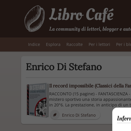
Libro Café
La community di lettori, blogger e aut
Indice
Esplora
Raccolte
Per i lettori
Per i b
Enrico Di Stefano
Il record impossibile (Classici della Fa
RACCONTO (15 pagine) - FANTASCIENZA - Il
mistero sportivo una storia appassionante 
in 20"6. La prestazione, in anticipo di un t
Enrico Di Stefano
Infor