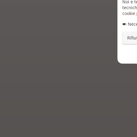
Noi e t
tecnich
cookie 
Nece
Rifiu