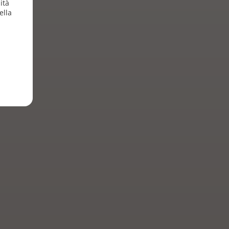
ità
ella