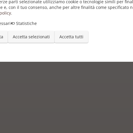
erze parti selezionate utilizziamo cookie o tecnologie simili per final
e e, con il tuo consenso, anche per altre finalità come specificato n
policy
.
ssari
Statistiche
ta
Accetta selezionati
Accetta tutti