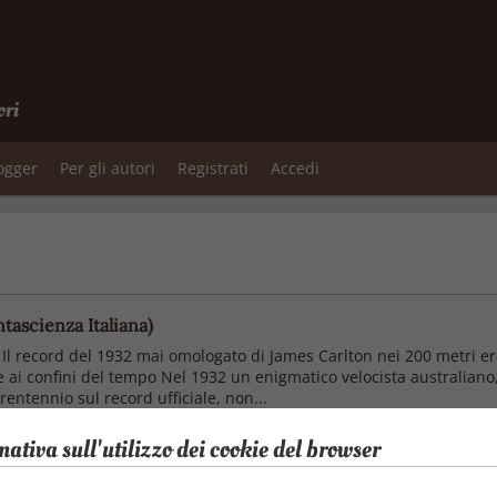
ori
logger
Per gli autori
Registrati
Accedi
ntascienza Italiana)
 record del 1932 mai omologato di James Carlton nei 200 metri er
ai confini del tempo Nel 1932 un enigmatico velocista australiano, 
rentennio sul record ufficiale, non...
mativa sull'utilizzo dei cookie del browser