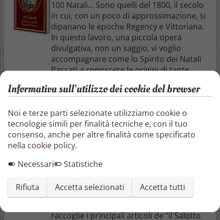
100 Natali... Sono quelli del 1800, il secolo
in cui, con un poco di approssimazione, si
dipanano le epoche Regency e Vittoriana.
In questo lavoro, una piccola opera
divulgativa, non un saggio, vi voglio
accompagnare come lo Spirito dei Natali
Passati a conoscere le origini di tante
tradizioni perdute, di altre ancora
Informativa sull'utilizzo dei cookie del browser
presenti nelle nostre case, a caccia di
leggende e di storie vere che ...
Noi e terze parti selezionate utilizziamo cookie o
Antonia Romagnoli
tecnologie simili per finalità tecniche e, con il tuo
consenso, anche per altre finalità come specificato
nella
cookie policy
.
Regency & Victorian: In viaggio fra usi e
costumi dell’800 inglese (2° ediz.)
Necessari
Statistiche
Seconda edizione corretta e ampliata Il
fascino intramontabile della Reggenza
Rifiuta
Accetta selezionati
Accetta tutti
inglese. L'ecletticità e le stranezze
dell'epoca vittoriana. Questo volume
raccoglie i principali articoli de "il Salotto